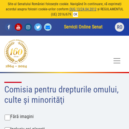
Site-ul Senatului României folosește cookie. Navigând în continuare, vă exprimați
acordul asupra folosiri cookie-urilor conform
OUG 13/24.04.2012
și REGULAMENTUL
(UE) 2016/679.
OK
Servicii Online Senat
RO
Comisia pentru drepturile omului,
culte şi minorităţi
Fără imagini