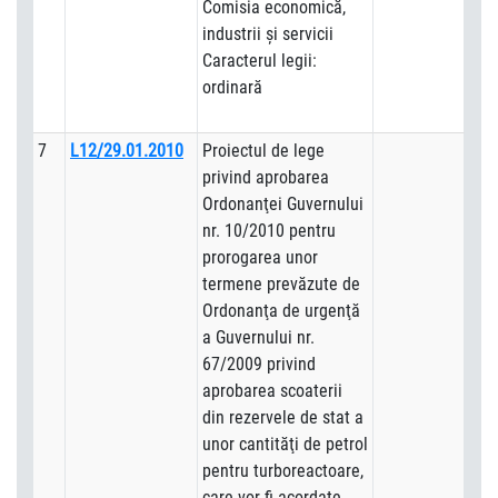
Comisia economică,
industrii şi servicii
Caracterul legii:
ordinară
7
L12/29.01.2010
Proiectul de lege
privind aprobarea
Ordonanţei Guvernului
nr. 10/2010 pentru
prorogarea unor
termene prevăzute de
Ordonanţa de urgenţă
a Guvernului nr.
67/2009 privind
aprobarea scoaterii
din rezervele de stat a
unor cantităţi de petrol
pentru turboreactoare,
care vor fi acordate