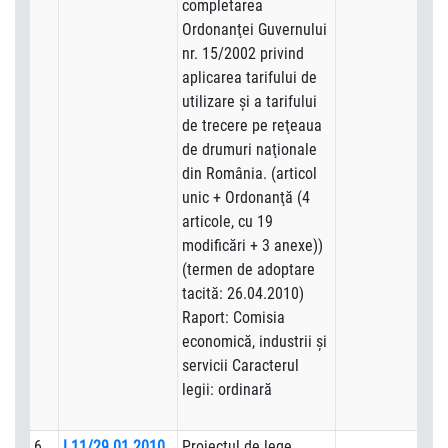
completarea
Ordonanţei Guvernului
nr. 15/2002 privind
aplicarea tarifului de
utilizare şi a tarifului
de trecere pe reţeaua
de drumuri naţionale
din România. (articol
unic + Ordonanţă (4
articole, cu 19
modificări + 3 anexe))
(termen de adoptare
tacită: 26.04.2010)
Raport: Comisia
economică, industrii şi
servicii Caracterul
legii: ordinară
6
L11/29.01.2010
Proiectul de lege