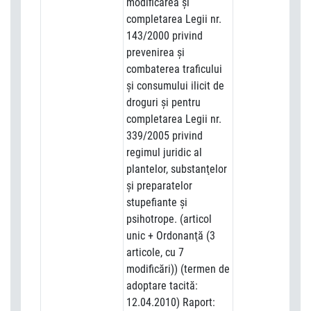
modificarea şi
completarea Legii nr.
143/2000 privind
prevenirea şi
combaterea traficului
şi consumului ilicit de
droguri şi pentru
completarea Legii nr.
339/2005 privind
regimul juridic al
plantelor, substanţelor
şi preparatelor
stupefiante şi
psihotrope. (articol
unic + Ordonanţă (3
articole, cu 7
modificări)) (termen de
adoptare tacită:
12.04.2010) Raport: