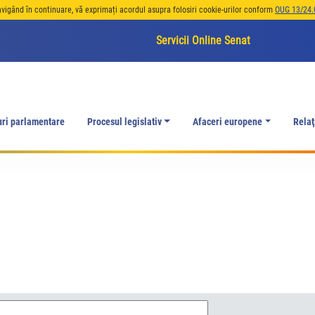
avigând în continuare, vă exprimați acordul asupra folosiri cookie-urilor conform
OUG 13/24.
Servicii Online Senat
uri parlamentare
Procesul legislativ
Afaceri europene
Relaţ