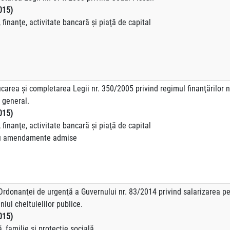
015)
finanţe, activitate bancară şi piaţă de capital
carea şi completarea Legii nr. 350/2005 privind regimul finanţărilor 
s general.
015)
finanţe, activitate bancară şi piaţă de capital
endamente admise
rdonanţei de urgenţă a Guvernului nr. 83/2014 privind salarizarea pers
iul cheltuielilor publice.
015)
 familie şi protecţie socială