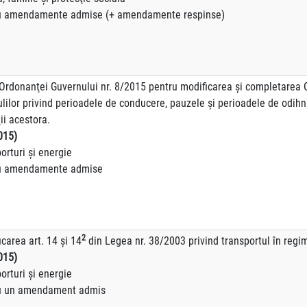
amente admise (+ amendamente respinse)
 Ordonanţei Guvernului nr. 8/2015 pentru modificarea şi completarea 
ulilor privind perioadele de conducere, pauzele şi perioadele de odihn
ii acestora.
015)
orturi şi energie
endamente admise
2
carea art. 14 şi 14
din Legea nr. 38/2003 privind transportul în regim 
015)
orturi şi energie
 amendament admis