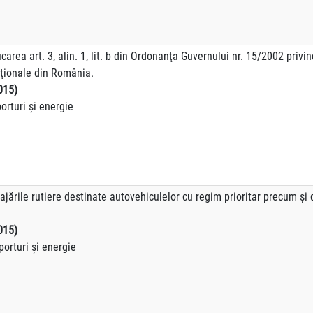
rea art. 3, alin. 1, lit. b din Ordonanţa Guvernului nr. 15/2002 privind 
aţionale din România.
015)
orturi şi energie
ajările rutiere destinate autovehiculelor cu regim prioritar precum ş
015)
orturi şi energie