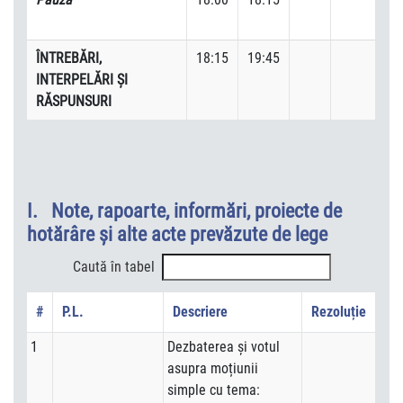
ÎNTREBĂRI,
18:15
19:45
INTERPELĂRI ŞI
RĂSPUNSURI
I. Note, rapoarte, informări, proiecte de
hotărâre şi alte acte prevăzute de lege
Caută în tabel
#
P.L.
Descriere
Rezoluție
1
Dezbaterea și votul
asupra moțiunii
simple cu tema: