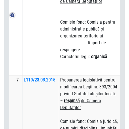
de Camera Deputa
ţilor
Comisie fond: Comisia pentru
administraţie publică şi
organizarea teritoriului
Raport de
respingere
Caracterul legii:
organică
7
L119/23.03.2015
Propunerea legislativă pentru
modificarea Legii nr. 393/2004
privind Statutul aleşilor locali.
–
respins
ă
de Camera
Deputa
ţilor
Comisie fond: Comisia juridică,
de numiri, disciplină, imunităţi