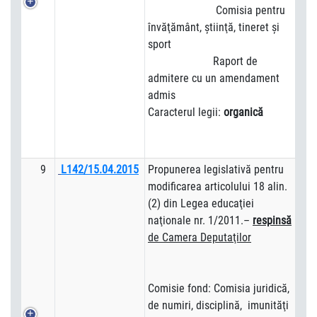
Comisia pentru
învăţământ, ştiinţă, tineret şi
sport
Raport de
admitere cu un amendament
admis
Caracterul legii:
organică
9
L142/15.04.2015
Propunerea legislativă pentru
modificarea articolului 18 alin.
(2) din Legea educaţiei
naţionale nr. 1/2011.–
respins
ă
de Camera Deputa
ţilor
Comisie fond: Comisia juridică,
de numiri, disciplină, imunităţi