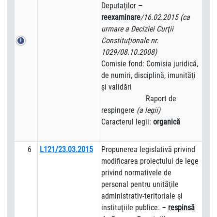
Deputaţilor
–
reexaminare
/16.02.2015 (ca
urmare a Deciziei Curţii
Constituţionale nr.
1029/08.10.2008)
Comisie fond: Comisia juridică,
de numiri, disciplină, imunităţi
şi validări
Raport de
respingere
(a legii)
Caracterul legii:
organică
6
L121/23.03.2015
Propunerea legislativă privind
modificarea proiectului de lege
privind normativele de
personal pentru unităţile
administrativ-teritoriale şi
instituţiile publice. –
respins
ă