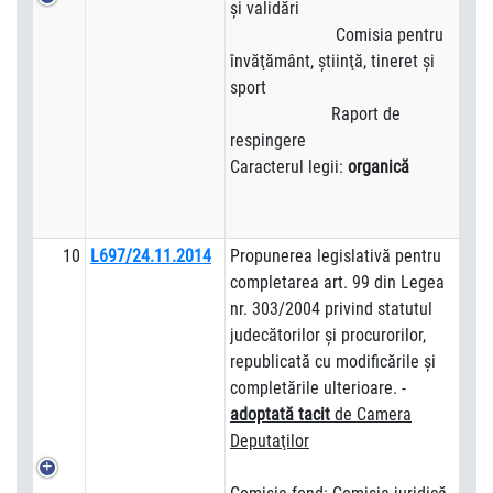
şi validări
Comisia pentru
învăţământ, ştiinţă, tineret şi
sport
Raport de
respingere
Caracterul legii:
organică
10
L697/24.11.2014
Propunerea legislativă pentru
completarea art. 99 din Legea
nr. 303/2004 privind statutul
judecătorilor şi procurorilor,
republicată cu modificările şi
completările ulterioare. -
adoptată tacit
de Camera
Deputaţilor