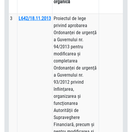
organică
3
L642/18.11.2013
Proiectul de lege
privind aprobarea
Ordonanţei de urgenţă
a Guvernului nr.
94/2013 pentru
modificarea şi
completarea
Ordonanţei de urgenţă
a Guvernului nr.
93/2012 privind
înfiinţarea,
organizarea şi
funcţionarea
Autorităţii de
Supraveghere
Financiară, precum şi
pentru modificarea şi