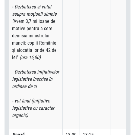
-
Dezbaterea şi votul
asupra moţiunii simple
’’
Avem 3,7 milioane de
motive pentru a cere
demisia ministrului
muncii: copiii României
și alocația lor de 42 de
lei’’
(ora 16,00)
- Dezbaterea iniţiativelor
legislative înscrise în
ordinea de zi
-
vot final (inițiative
legislative cu caracter
organic)
Pauză
18:00
18:15