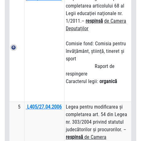
completarea articolului 68 al
Legii educaţiei naţionale nr.
1/2011.–
respins
ă
de Camera
Deputa
ţilor
Comisie fond: Comisia pentru
învăţământ, ştiinţă, tineret şi
sport
Raport de
respingere
Caracterul legii:
organică
5
L405/27.04.2006
Legea pentru modificarea şi
completarea art. 54 din Legea
nr. 303/2004 privind statutul
judecătorilor şi procurorilor. –
respinsă
de Camera