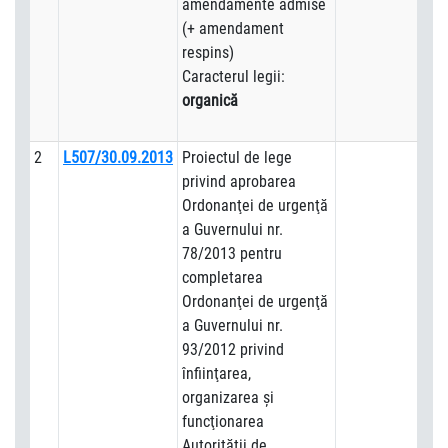
amendamente admise
(+ amendament
respins)
Caracterul legii:
organică
2
L507/30.09.2013
Proiectul de lege
privind aprobarea
Ordonanţei de urgenţă
a Guvernului nr.
78/2013 pentru
completarea
Ordonanţei de urgenţă
a Guvernului nr.
93/2012 privind
înfiinţarea,
organizarea şi
funcţionarea
Autorităţii de