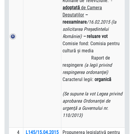
Române de Televiziune.
-
adoptată
de Camera
Deputaţilor
–
reexaminare
/16.02.2015 (la
solicitarea Preşedintelui
României)
–
reluare vot
Comisie fond: Comisia pentru
cultură şi media
Raport de
respingere
(a legii privind
respingerea ordonanţei)
Caracterul legii:
organică
(Se supune la vot Legea privind
aprobarea Ordonanţei de
urgenţă a Guvernului nr.
110/2013)
4
L145/15.04.2015
Propunerea legislativă pentru