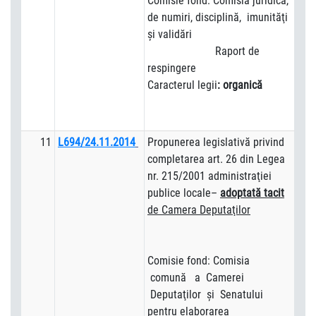
Comisie fond: Comisia juridică,
de numiri, disciplină, imunităţi
şi validări
Raport de
respingere
Caracterul legii
: organică
11
L694/24.11.2014
Propunerea legislativă privind
completarea art. 26 din Legea
nr. 215/2001 administraţiei
publice locale–
adoptată tacit
de Camera Deputaţilor
Comisie fond: Comisia
comună a Camerei
Deputaţilor şi Senatului
pentru elaborarea