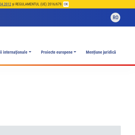
04.2012
și REGULAMENTUL (UE) 2016/679.
OK
RO
ii internaţionale
Proiecte europene
Mențiune juridică