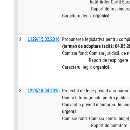
hotărârilor Curţii Europene
Raport de respinger
Caracterul legii:
organică
2
L129/15.02.2016
Propunerea legislativă pentru comple
(termen de adoptare tacită: 04.05.2
Comisie fond: Comisia juridică, de nu
Raport de respingere
Caracterul legii:
organică
3
L224/18.04.2016
Proiectul de lege privind aprobarea î
Uniuni Internaţionale pentru publica
Convenţia privind înfiinţarea Uniunii
urgenţă
Comisie fond: Comisia pentru buget, 
Raport de admitere