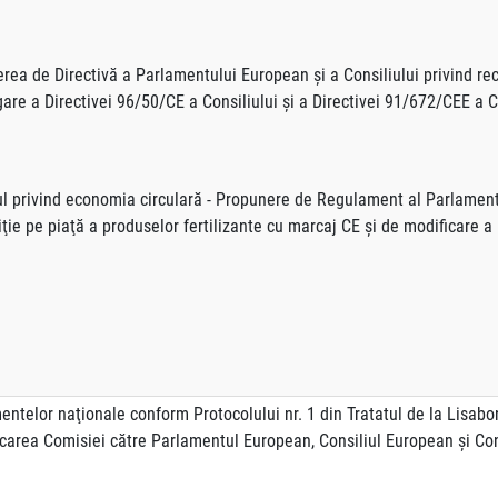
rea de Directivă a Parlamentului European şi a Consiliului privind rec
are a Directivei 96/50/CE a Consiliului şi a Directivei 91/672/CEE a C
ul privind economia circulară - Propunere de Regulament al Parlamentul
iţie pe piaţă a produselor fertilizante cu marcaj CE şi de modificare a
entelor naţionale conform Protocolului nr. 1 din Tratatul de la Lisabo
icarea Comisiei către Parlamentul European, Consiliul European şi Con