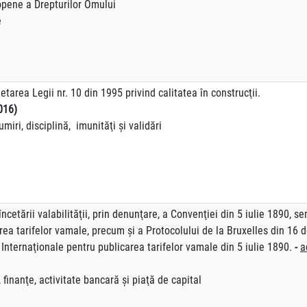
 a Drepturilor Omului
e
tarea Legii nr. 10 din 1995 privind calitatea în construcţii.
016)
miri, disciplină, imunităţi şi validări
ncetării valabilităţii, prin denunţare, a Convenţiei din 5 iulie 1890, se
rea tarifelor vamale, precum şi a Protocolului de la Bruxelles din 16 
 Internaţionale pentru publicarea tarifelor vamale din 5 iulie 1890.
-
a
finanţe, activitate bancară şi piaţă de capital