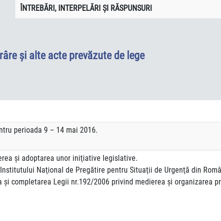
ÎNTREBĂRI, INTERPELĂRI ŞI RĂSPUNSURI
râre şi alte acte prevăzute de lege
ntru perioada 9 – 14 mai 2016.
ea şi adoptarea unor iniţiative legislative.
a Institutului Naţional de Pregătire pentru Situaţii de Urgenţă din Ro
a şi completarea Legii nr.192/2006 privind medierea şi organizarea pr