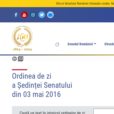
Site-ul Senatului României folosește cookie. N
Senatul României
Struct
Ordinea de zi
a Ședinței Senatului
din 03 mai 2016
Caută un text în istoricul ordinelor de zi: