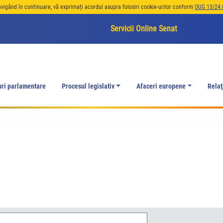
avigând în continuare, vă exprimați acordul asupra folosiri cookie-urilor conform
OUG 13/24.
Servicii Online Senat
uri parlamentare
Procesul legislativ
Afaceri europene
Relaţ