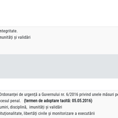
ntegritate.
munităţi şi validări
Ordonanţei de urgenţă a Guvernului nr. 6/2016 privind unele măsuri 
ocesul penal.
(termen de adoptare tacită: 05.05.2016)
miri, disciplină, imunităţi şi validări
ate, libertăţi civile şi monitorizare a executării