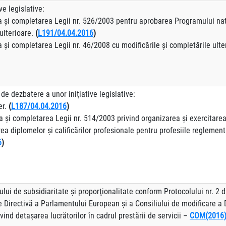
ve legislative:
a şi completarea Legii nr. 526/2003 pentru aprobarea Programului naţi
ulterioare.
(
L191/04.04.2016
)
 şi completarea Legii nr. 46/2008 cu modificările şi completările ulter
de dezbatere a unor iniţiative legislative:
er.
(
L187/04.04.2016
)
 şi completarea Legii nr. 514/2003 privind organizarea şi exercitarea 
ea diplomelor şi calificărilor profesionale pentru profesiile reglemen
6
)
lui de subsidiaritate şi proporţionalitate conform Protocolului nr. 2 d
e Directivă a Parlamentului European şi a Consiliului de modificare a
vind detașarea lucrătorilor în cadrul prestării de servicii –
COM(2016) 