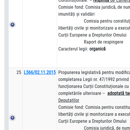
Constituţionale. –
respinsă
de Camera 
Comisie fond: Comisia juridică, de numi
imunităţi şi validări
Comisia pentru constituţion
libertăţi civile şi monitorizare a execut
Curţii Europene a Drepturilor Omului
Raport de respingere
Caracterul legii:
organică
25
L566/02.11.2015
Propunerea legislativă pentru modific
completarea Legii nr. 47/1992 privind
funcţionarea Curţii Constituţionale cu 
completările ulterioare –
adoptată tac
Deputaților
Comisie fond: Comisia pentru constituţ
libertăţi civile şi monitorizare a execut
Curţii Europene a Drepturilor Omului
Comisia juridică, de numiri, 