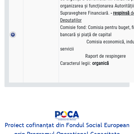
organizarea şi funcţionarea Autorităţi
Supraveghere Financiară.
-
respinsă
d
Deputaţilor
Comisie fond: Comisia pentru buget, fi
bancară şi piaţă de capital
Comisia economică, industr
servicii
Raport de respingere
Caracterul legii:
organică
Proiect cofinanţat din Fondul Social European