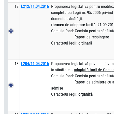
17
L212/11.04.2016
Propunerea legislativă pentru modific
completarea Legii nr. 95/2006 privind
domeniul sănătăţii.
(termen de adoptare tacită: 21.09.201
Comisie fond: Comisia pentru sănătat
Raport de respingere
Caracterul legii: ordinară
18
L204/11.04.2016
Propunerea legislativă privind activit
în sănătate.
-
adoptată tacit
de Camera
Comisie fond: Comisia pentru sănătat
Raport de admitere cu am
admise
Caracterul legii:
organică