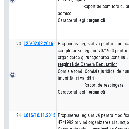
Raport de admitere cu am
admise
Caracterul legii
: organică
23
L26/02.02.2016
Propunerea legislativă pentru modific
completarea Legii nr. 73/1993 pentru î
organizarea şi funcţionarea Consiliulu
respinsă
de Camera Deputaţilor
Comisie fond: Comisia juridică, de numi
imunităţi şi validări
Raport de respingere
Caracterul legii:
organică
24
L616/16.11.2015
Propunerea legislativă pentru modifica
47/1992 privind organizarea şi funcţio