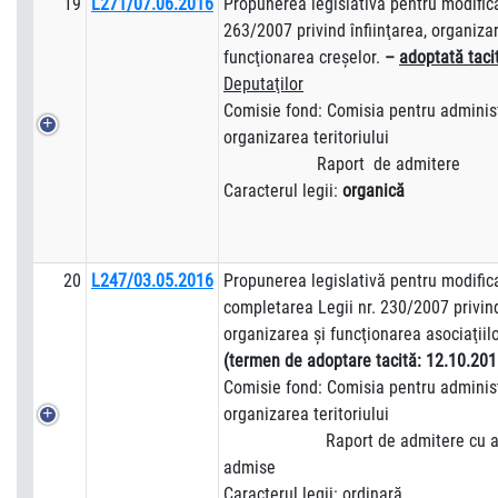
19
L271/07.06.2016
Propunerea legislativă pentru modifica
263/2007 privind înfiinţarea, organiza
funcţionarea creşelor.
–
adoptată taci
Deputaţilor
Comisie fond: Comisia pentru administ
organizarea teritoriului
Raport de admitere
Caracterul legii:
organică
20
L247/03.05.2016
Propunerea legislativă pentru modific
completarea Legii nr. 230/2007 privind
organizarea şi funcţionarea asociaţiilo
(termen de adoptare tacită: 12.10.201
Comisie fond: Comisia pentru administ
organizarea teritoriului
Raport de admitere cu am
admise
Caracterul legii: ordinară