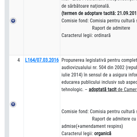
de sărbătoare naţională.
(termen de adoptare tacită: 21.09.201
Comisie fond: Comisia pentru cultură 
Raport de admitere
Caracterul legii: ordinară
4
L164/07.03.2016
Propunerea legislativă pentru complet
audiovizualului nr. 504 din 2002 (repu
iulie 2014) în sensul de a asigura inf
educarea publicului inclusiv sub aspect 
tehnologic. –
adoptată
tacit
de Camera
Comisie fond: Comisia pentru cultură 
Raport de admitere cu a
admise(+amendament respins)
Caracterul legii:
organică