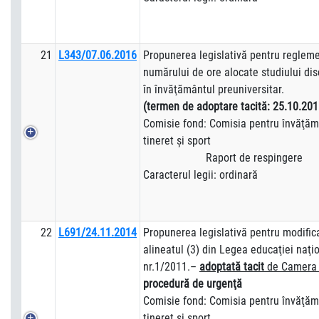
21
L343/07.06.2016
Propunerea legislativă pentru reglem
numărului de ore alocate studiului disc
în învăţământul preuniversitar.
(termen de adoptare tacită: 25.10.201
Comisie fond: Comisia pentru învăţămâ
tineret şi sport
Raport de respingere
Caracterul legii: ordinară
22
L691/24.11.2014
Propunerea legislativă pentru modific
alineatul (3) din Legea educaţiei naţi
nr.1/2011.–
adoptată tacit
de Camera 
procedur
ă de urgenţă
Comisie fond: Comisia pentru învăţămâ
tineret şi sport