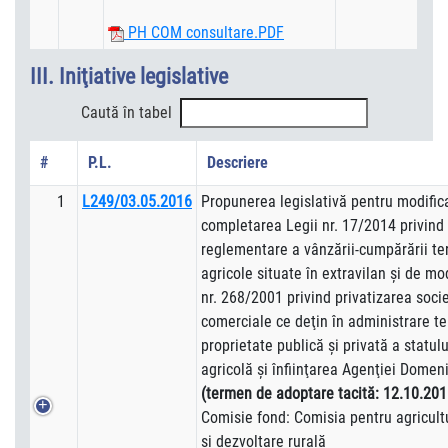
PH COM consultare.PDF
III. Iniţiative legislative
Caută în tabel
#
P.L.
Descriere
1
L249/03.05.2016
Propunerea legislativă pentru modific
completarea Legii nr. 17/2014 privind
reglementare a vânzării-cumpărării ter
agricole situate în extravilan şi de mo
nr. 268/2001 privind privatizarea socie
comerciale ce deţin în administrare te
proprietate publică şi privată a statul
agricolă şi înfiinţarea Agenţiei Domenii
(termen de adoptare tacită: 12.10.201
Comisie fond: Comisia pentru agricultu
şi dezvoltare rurală