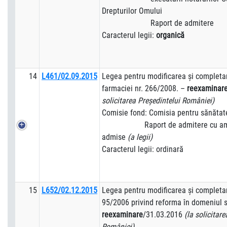
Drepturilor Omului
Raport de admitere
Caracterul legii:
organică
14
L461/02.09.2015
Legea pentru modificarea şi completa
farmaciei nr. 266/2008. –
reexaminar
solicitarea Preşedintelui României)
Comisie fond: Comisia pentru sănătat
Raport de admitere cu ame
admise
(a legii)
Caracterul legii: ordinară
15
L652/02.12.2015
Legea pentru modificarea şi completar
95/2006 privind reforma în domeniul s
reexaminare
/31.03.2016
(la solicitar
României)