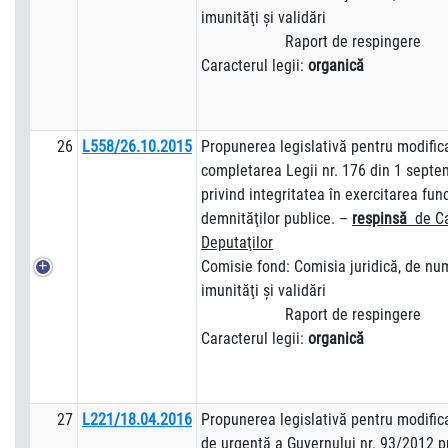
imunităţi şi validări
Raport de respingere
Caracterul legii:
organică
26
L558/26.10.2015
Propunerea legislativă pentru modific
completarea Legii nr. 176 din 1 sept
privind integritatea în exercitarea funcţ
demnităţilor publice. –
respinsă
de C
Deputa
ţilor
Comisie fond: Comisia juridică, de numi
imunităţi şi validări
Raport de respingere
Caracterul legii:
organică
27
L221/18.04.2016
Propunerea legislativă pentru modifi
de urgenţă a Guvernului nr. 93/2012 pri