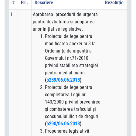
#
P.L.
Descriere
Rezoluție
1
Aprobarea procedurii de urgenţă
pentru dezbaterea şi adoptarea
unor iniţiative legislative.
Proiectul de lege pentru
modificarea anexei nr.3 la
Ordonanţa de urgenţă a
Guvernului nr.71/2010
privind stabilirea strategiei
pentru mediul marin.
(
b289/06.06.2018
)
Proiectul de lege pentru
completarea Legii nr.
143/2000 privind prevenirea
şi combaterea traficului şi
consumului ilicit de droguri.
(
b290/06.06.2018
)
Propunerea legislativă