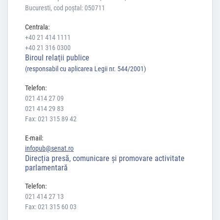
Bucuresti, cod poștal: 050711
Centrala:
+40 21 414 1111
+40 21 316 0300
Biroul relaţii publice
(responsabil cu aplicarea Legii nr. 544/2001)
Telefon:
021 414 27 09
021 414 29 83
Fax: 021 315 89 42
E-mail:
infopub@senat.ro
Direcția presă, comunicare și promovare activitate
parlamentară
Telefon:
021 414 27 13
Fax: 021 315 60 03