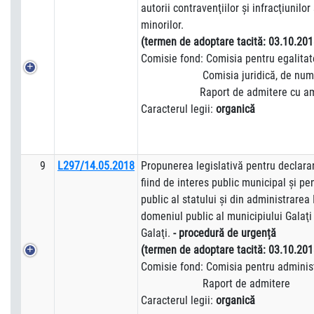
autorii contravenţiilor şi infracţiunilo
minorilor.
(termen de adoptare tacită: 03.10.201
Comisie fond: Comisia pentru egalita
Comisia juridică, de numiri, disc
Raport de admitere cu amen
Caracterul legii:
organică
9
L297/14.05.2018
Propunerea legislativă pentru declarar
fiind de interes public municipal şi p
public al statului şi din administrarea 
domeniul public al municipiului Galaţi
Galaţi.
- procedură de urgență
(termen de adoptare tacită: 03.10.201
Comisie fond: Comisia pentru administr
Raport de admitere
Caracterul legii:
organică