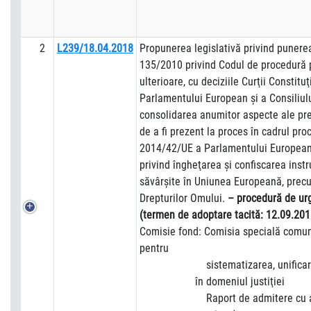
2
L239/18.04.2018
Propunerea legislativă privind punerea
135/2010 privind Codul de procedură p
ulterioare, cu deciziile Curţii Constitu
Parlamentului European şi a Consiliulu
consolidarea anumitor aspecte ale pre
de a fi prezent la proces în cadrul proc
2014/42/UE a Parlamentului European ş
privind îngheţarea şi confiscarea instr
săvârşite în Uniunea Europeană, precu
Drepturilor Omului.
– procedură de ur
(termen de adoptare tacită: 12.09.201
Comisie fond: Comisia specială comun
pentru
sistematizarea, unificarea
în domeniul justiţie
Raport de admitere cu