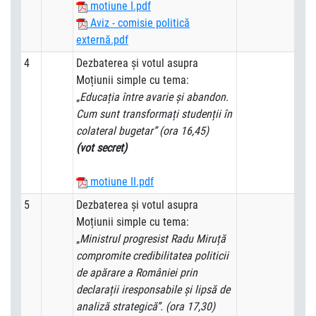
motiune I.pdf
Aviz - comisie politică
externă.pdf
4
Dezbaterea și votul asupra
Moțiunii simple cu tema:
„
Educația între avarie și abandon.
Cum sunt transformați studenții în
colateral bugetar” (ora 16,45)
(vot secret)
motiune II.pdf
5
Dezbaterea și votul asupra
Moțiunii simple cu tema:
„
Ministrul progresist Radu Miruță
compromite credibilitatea politicii
de apărare a României prin
declarații iresponsabile și lipsă de
analiză strategică”. (ora 17,30)