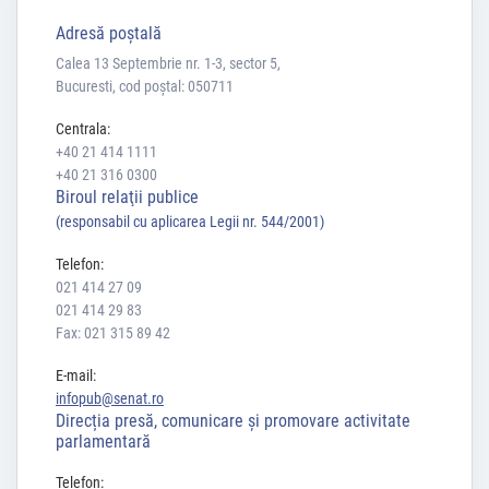
Adresă poştală
Calea 13 Septembrie nr. 1-3, sector 5,
Bucuresti, cod poștal: 050711
Centrala:
+40 21 414 1111
+40 21 316 0300
Biroul relaţii publice
(responsabil cu aplicarea Legii nr. 544/2001)
Telefon:
021 414 27 09
021 414 29 83
Fax: 021 315 89 42
E-mail:
infopub@senat.ro
Direcția presă, comunicare și promovare activitate
parlamentară
Telefon: