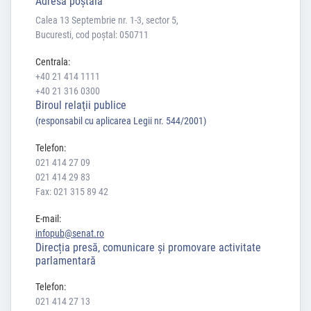
Adresă poştală
Calea 13 Septembrie nr. 1-3, sector 5,
Bucuresti, cod poștal: 050711
Centrala:
+40 21 414 1111
+40 21 316 0300
Biroul relaţii publice
(responsabil cu aplicarea Legii nr. 544/2001)
Telefon:
021 414 27 09
021 414 29 83
Fax: 021 315 89 42
E-mail:
infopub@senat.ro
Direcția presă, comunicare și promovare activitate
parlamentară
Telefon:
021 414 27 13