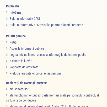
Publicații
InfoSenat
Buletin informativ GRUI
Buletin Informativ al Serviciului pentru Afaceri Europene
Relaţii publice
Petiţii
Acces la informaţii publice
Legea privind liberul acces la informaţiile de interes public
Asistare la lucrări
Rapoarte de activitate
Prelucrarea datelor cu caracter personal
Declaraţii de avere şi interese
ale senatorilor
ale funcţionarilor publici parlamentari şi ale personalului contractual
cu funcţii de conducere
ale personalului prevăzut la art. 5 alin. (2) lit. f) din Legea nr.