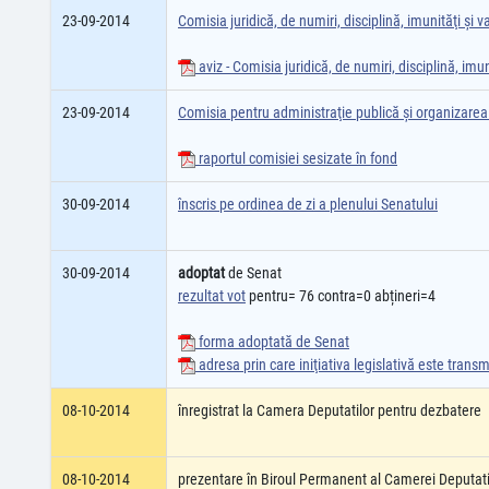
23-09-2014
Comisia juridică, de numiri, disciplină, imunităţi şi va
aviz - Comisia juridică, de numiri, disciplină, imuni
23-09-2014
Comisia pentru administraţie publică şi organizarea t
raportul comisiei sesizate în fond
30-09-2014
înscris pe ordinea de zi a plenului Senatului
30-09-2014
adoptat
de Senat
rezultat vot
pentru= 76 contra=0 abțineri=4
forma adoptată de Senat
adresa prin care iniţiativa legislativă este tran
08-10-2014
înregistrat la Camera Deputatilor pentru dezbatere
08-10-2014
prezentare în Biroul Permanent al Camerei Deputati