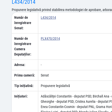
L434/2014
Propunere legislativă privind stabilirea metodologiei de aprobare, arborare 
Număr de
L434/2014
înregistrare
Senat:
Număr de
PLX470/2014
înregistrare
Camera
Deputaților:
Adresa:
-
Prima cameră:
Senat
Tip inițiativă:
Propunere legislativă
Inițiatori:
Adăscăliţei Constantin - deputat PSD; Birchall Ana
Gheorghe - deputat PSD; Cristea Aurelia - deputat P
Enea Constantin-Cosmin - deputat PNL; Grama Horia 