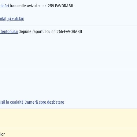
lidări
transmite avizul cu nr. 259-FAVORABIL
tăţi şi validări
eritoriului
depune raportul cu nr. 266-FAVORABIL
smisă la cealaltă Cameră spre dezbatere
lor