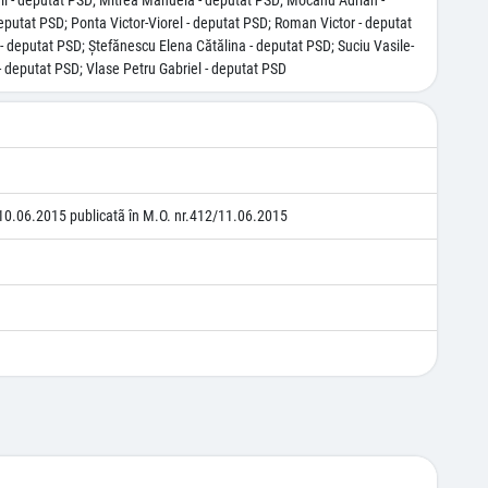
ril - deputat PSD; Mitrea Manuela - deputat PSD; Mocanu Adrian -
putat PSD; Ponta Victor-Viorel - deputat PSD; Roman Victor - deputat
- deputat PSD; Ştefănescu Elena Cătălina - deputat PSD; Suciu Vasile-
- deputat PSD; Vlase Petru Gabriel - deputat PSD
10.06.2015 publicatã în M.O. nr.412/11.06.2015