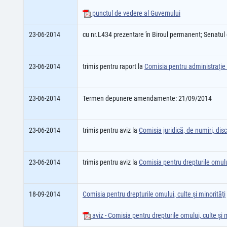
punctul de vedere al Guvernului
23-06-2014
cu nr.L434 prezentare în Biroul permanent; Senatu
23-06-2014
trimis pentru raport la
Comisia pentru administraţie p
23-06-2014
Termen depunere amendamente: 21/09/2014
23-06-2014
trimis pentru aviz la
Comisia juridică, de numiri, disci
23-06-2014
trimis pentru aviz la
Comisia pentru drepturile omului
18-09-2014
Comisia pentru drepturile omului, culte şi minorităţi
aviz - Comisia pentru drepturile omului, culte şi m