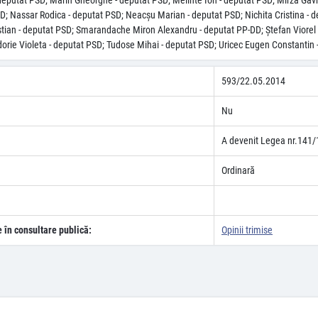
 deputat PSD; Marin Gheorghe - deputat PSD; Melinte Ion - deputat PSD; Mîrza Gav
 Nassar Rodica - deputat PSD; Neacşu Marian - deputat PSD; Nichita Cristina - de
stian - deputat PSD; Smarandache Miron Alexandru - deputat PP-DD; Ştefan Viorel 
udorie Violeta - deputat PSD; Tudose Mihai - deputat PSD; Uricec Eugen Constantin 
593/22.05.2014
Nu
A devenit Legea nr.141/
Ordinară
e în consultare publică:
Opinii trimise