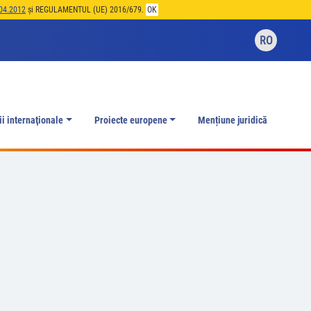
04.2012
și REGULAMENTUL (UE) 2016/679.
OK
RO
ii internaţionale
Proiecte europene
Mențiune juridică