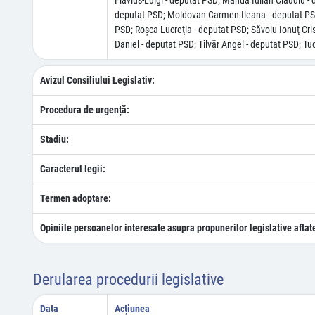
Flavius-Luigi - deputat PSD; Manda Iulian Claudiu -
deputat PSD; Moldovan Carmen Ileana - deputat PSD;
PSD; Roşca Lucreţia - deputat PSD; Săvoiu Ionuţ-Cri
Daniel - deputat PSD; Tîlvăr Angel - deputat PSD; T
Avizul Consiliului Legislativ:
Procedura de urgență:
Stadiu:
Caracterul legii:
Termen adoptare:
Opiniile persoanelor interesate asupra propunerilor legislative aflat
Derularea procedurii legislative
Data
Acțiunea