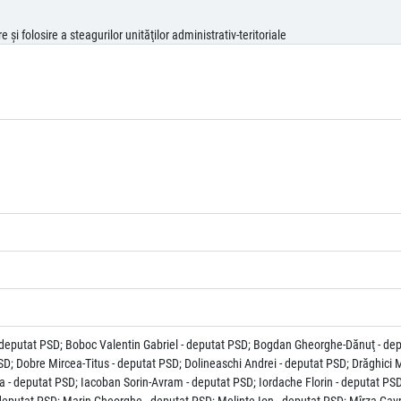
şi folosire a steagurilor unităţilor administrativ-teritoriale
 - deputat PSD; Boboc Valentin Gabriel - deputat PSD; Bogdan Gheorghe-Dănuţ - de
SD; Dobre Mircea-Titus - deputat PSD; Dolineaschi Andrei - deputat PSD; Drăghici
- deputat PSD; Iacoban Sorin-Avram - deputat PSD; Iordache Florin - deputat PSD