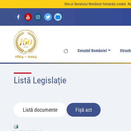
Site-ul Senatului României folosește cookie. N
Senatul României
Struct
Listă Legislație
Listă documente
Fișă act