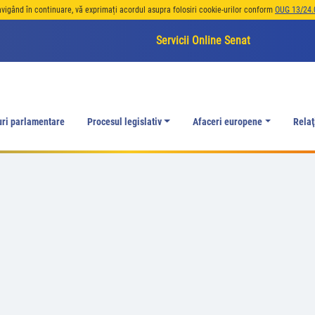
avigând în continuare, vă exprimați acordul asupra folosiri cookie-urilor conform
OUG 13/24.
Servicii Online Senat
uri parlamentare
Procesul legislativ
Afaceri europene
Relaţ