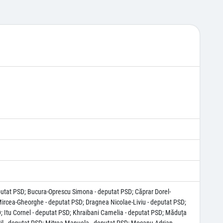
putat PSD; Bucura-Oprescu Simona - deputat PSD; Căprar Dorel-
 Mircea-Gheorghe - deputat PSD; Dragnea Nicolae-Liviu - deputat PSD;
; Itu Cornel - deputat PSD; Khraibani Camelia - deputat PSD; Măduţa