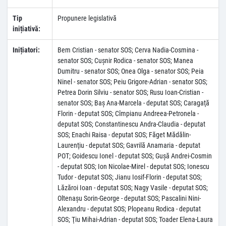
Tip
Propunere legislativă
inițiativă:
Inițiatori:
Bem Cristian - senator SOS; Cerva Nadia-Cosmina -
senator SOS; Cușnir Rodica - senator SOS; Manea
Dumitru - senator SOS; Onea Olga - senator SOS; Peia
Ninel - senator SOS; Peiu Grigore-Adrian - senator SOS;
Petrea Dorin Silviu - senator SOS; Rusu Ioan-Cristian -
senator SOS; Baş Ana-Marcela - deputat SOS; Caragaţă
Florin - deputat SOS; Cîmpianu Andreea-Petronela -
deputat SOS; Constantinescu Andra-Claudia - deputat
SOS; Enachi Raisa - deputat SOS; Făget Mădălin-
Laurenţiu - deputat SOS; Gavrilă Anamaria - deputat
POT; Goidescu Ionel - deputat SOS; Guşă Andrei-Cosmin
- deputat SOS; Ion Nicolae-Mirel - deputat SOS; Ionescu
Tudor - deputat SOS; Jianu Iosif-Florin - deputat SOS;
Lăzăroi Ioan - deputat SOS; Nagy Vasile - deputat SOS;
Oltenaşu Sorin-George - deputat SOS; Pascalini Nini-
Alexandru - deputat SOS; Plopeanu Rodica - deputat
SOS; Ţiu Mihai-Adrian - deputat SOS; Toader Elena-Laura