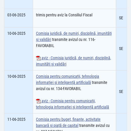
03-06-2025
trimis pentru aviz la Consiliul Fiscal
SE
10-06-2025
Comisia juridică, de numiri, disciplină, imunităţi
şi validări
transmite avizul cu nr. 116-
FAVORABIL
SE
aviz - Comisia juridică, de numiri, disciplină,
imunităţi şi validări
10-06-2025
Comisia pentru comunicații, tehnologia
informației și inteligență artificială
transmite
avizul cu nr. 134-FAVORABIL
SE
aviz - Comisia pentru comunicaţii,
tehnologia informaţiei și inteligență artificială
11-06-2025
Comisia pentru buget, finanţe, activitate
bancară şi piaţă de capital
transmite avizul cu