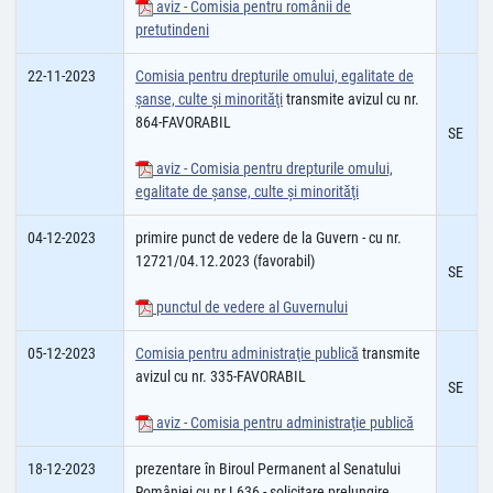
aviz - Comisia pentru românii de
pretutindeni
22-11-2023
Comisia pentru drepturile omului, egalitate de
șanse, culte şi minorităţi
transmite avizul cu nr.
864-FAVORABIL
SE
aviz - Comisia pentru drepturile omului,
egalitate de şanse, culte şi minorităţi
04-12-2023
primire punct de vedere de la Guvern - cu nr.
12721/04.12.2023 (favorabil)
SE
punctul de vedere al Guvernului
05-12-2023
Comisia pentru administraţie publică
transmite
avizul cu nr. 335-FAVORABIL
SE
aviz - Comisia pentru administraţie publică
18-12-2023
prezentare în Biroul Permanent al Senatului
României cu nr.L636 - solicitare prelungire