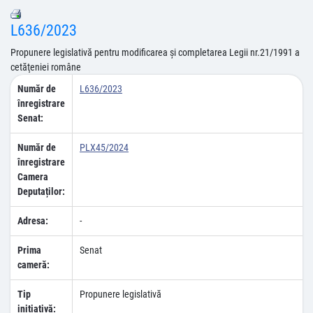
L636/2023
Propunere legislativă pentru modificarea şi completarea Legii nr.21/1991 a
cetăţeniei române
Număr de
L636/2023
înregistrare
Senat:
Număr de
PLX45/2024
înregistrare
Camera
Deputaților:
Adresa:
-
Prima
Senat
cameră:
Tip
Propunere legislativă
inițiativă: