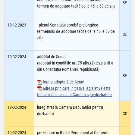
SE
termen de adoptare tacită de la 45 la 60 de zile
18-12-2023
- plenul Senatului aprobă prelungirea
termenului de adoptare tacită de la 45 la 60 de
SE
zile
10-02-2024
adoptat
de Senat
(adoptat în condiţiile art.75 alin.(2) teza a III-a
din Constituţia României, republicată)
SE
forma adoptată de Senat
adresa prin care iniţiativa legislativă este
transmisă la cealaltă Cameră spre dezbatere
19-02-2024
înregistrat la Camera Deputatilor pentru
dezbatere
CD
19-02-2024
prezentare în Biroul Permanent al Camerei