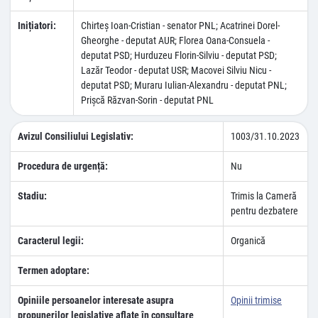
Inițiatori:
Chirteş Ioan-Cristian - senator PNL; Acatrinei Dorel-
Gheorghe - deputat AUR; Florea Oana-Consuela -
deputat PSD; Hurduzeu Florin-Silviu - deputat PSD;
Lazăr Teodor - deputat USR; Macovei Silviu Nicu -
deputat PSD; Muraru Iulian-Alexandru - deputat PNL;
Prişcă Răzvan-Sorin - deputat PNL
Avizul Consiliului Legislativ:
1003/31.10.2023
Procedura de urgență:
Nu
Stadiu:
Trimis la Cameră
pentru dezbatere
Caracterul legii:
Organică
Termen adoptare:
Opiniile persoanelor interesate asupra
Opinii trimise
propunerilor legislative aflate în consultare