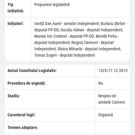
Tip
Propunere legislativă
inițiativă:
Inițiatori:
Ioniţă Dan Aurel - senator Independent; Burlacu Ştefan -
deputat PP-DD; Gurzău Adrian - deputat Independent;
Marian Ion Cristinel - deputat PP-DD; Movilă Petru -
deputat Independent; Negruţ Clement - deputat
Independent; Stoica Mihaela - deputat Independent;
Tomac Eugen - deputat Independent
Avizul Consiliului Legislativ:
1325/17.12.2015
Procedura de urgență:
Nu
Stadiu:
Respins de
ambele Camere
Caracterul legii:
Organică
Termen adoptare: