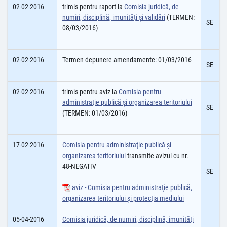
02-02-2016
trimis pentru raport la
Comisia juridică, de
numiri, disciplină, imunităţi şi validări
(TERMEN:
SE
08/03/2016)
02-02-2016
Termen depunere amendamente: 01/03/2016
SE
02-02-2016
trimis pentru aviz la
Comisia pentru
administraţie publică şi organizarea teritoriului
SE
(TERMEN: 01/03/2016)
17-02-2016
Comisia pentru administraţie publică şi
organizarea teritoriului
transmite avizul cu nr.
48-NEGATIV
SE
aviz - Comisia pentru administraţie publică,
organizarea teritoriului şi protecţia mediului
05-04-2016
Comisia juridică, de numiri, disciplină, imunităţi