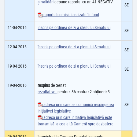
şi validări
depune raportul cu nr. 41-NEGATIV
SE
raportul comisiei sesizate în fond
11-04-2016
înscris pe ordinea de zi a plenului Senatului
SE
12-04-2016
înscris pe ordinea de zi a plenului Senatului
SE
19-04-2016
înscris pe ordinea de zi a plenului Senatului
SE
19-04-2016
respins
de Senat
rezultat vot
pentru= 86 contra=2 abțineri=3
adresa prin care se comunică respingerea
SE
iniţiativei legislative
adresa prin care iniţiativa legislativă este
transmisă la cealaltă Cameră spre dezbatere
26-04-2016
înregistrat la Camera Deputatilor pentru