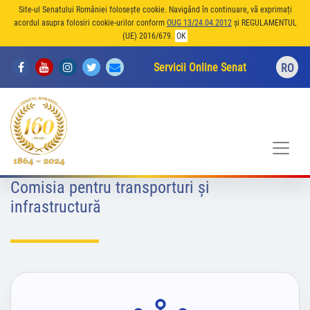
Site-ul Senatului României folosește cookie. Navigând în continuare, vă exprimați
acordul asupra folosiri cookie-urilor conform
OUG 13/24.04.2012
și REGULAMENTUL
(UE) 2016/679.
OK
Servicii Online Senat
RO
Comisia pentru transporturi şi
infrastructură