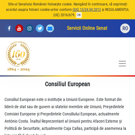
Site-ul Senatului României folosește cookie. Navigând în continuare, vă exprimați
acordul asupra folosiri cookie-urilor conform
OUG 13/24.04.2012
și REGULAMENTUL
(UE) 2016/679.
OK
Servicii Online Senat
RO
Consiliul European
Consiliul European este o instituție a Uniunii Europene. Este format din
liderii de stat sau de guvern ai statelor membre ale Uniunii, Președintele
Comisiei Europene și Președintele Consiliului European, actualmente
António Costa. Înaltul Reprezentant al Uniunii pentru Afaceri Externe și
Politică de Securitate, actualmente Caja Callas, participă de asemenea la