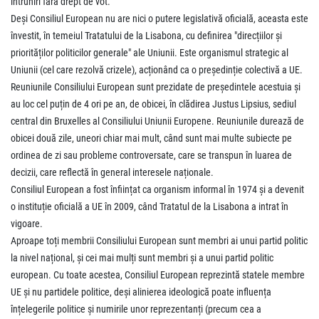
întruniri fără drept de vot.
Deși Consiliul European nu are nici o putere legislativă oficială, aceasta este
învestit, în temeiul Tratatului de la Lisabona, cu definirea "direcțiilor și
priorităților politicilor generale" ale Uniunii. Este organismul strategic al
Uniunii (cel care rezolvă crizele), acționând ca o președinție colectivă a UE.
Reuniunile Consiliului European sunt prezidate de președintele acestuia și
au loc cel puțin de 4 ori pe an, de obicei, în clădirea Justus Lipsius, sediul
central din Bruxelles al Consiliului Uniunii Europene. Reuniunile durează de
obicei două zile, uneori chiar mai mult, când sunt mai multe subiecte pe
ordinea de zi sau probleme controversate, care se transpun în luarea de
decizii, care reflectă în general interesele naționale.
Consiliul European a fost înființat ca organism informal în 1974 și a devenit
o instituție oficială a UE în 2009, când Tratatul de la Lisabona a intrat în
vigoare.
Aproape toți membrii Consiliului European sunt membri ai unui partid politic
la nivel național, și cei mai mulți sunt membri și a unui partid politic
european. Cu toate acestea, Consiliul European reprezintă statele membre
UE și nu partidele politice, deși alinierea ideologică poate influența
înțelegerile politice și numirile unor reprezentanți (precum cea a