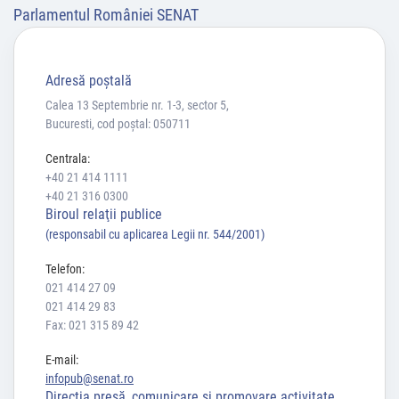
Parlamentul României SENAT
Adresă poştală
Calea 13 Septembrie nr. 1-3, sector 5,
Bucuresti, cod poștal: 050711
Centrala:
+40 21 414 1111
+40 21 316 0300
Biroul relaţii publice
(responsabil cu aplicarea Legii nr. 544/2001)
Telefon:
021 414 27 09
021 414 29 83
Fax: 021 315 89 42
E-mail:
infopub@senat.ro
Direcția presă, comunicare și promovare activitate