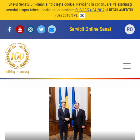
Site-ul Senatului României folosește cookie. Navigând în continuare, vă exprimați
acordul asupra folosiri cookie-urilor conform
OUG 13/24.04.2012
și REGULAMENTUL
(UE) 2016/679.
OK
Servicii Online Senat
RO