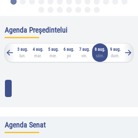
Agenda Președintelui
3 aug.
4 aug.
5 aug.
6 aug.
7 aug.
8 aug.
9 aug.
lun.
mar.
mie.
joi
vin.
sâm.
dum.
Agenda Senat