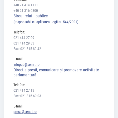
+40 21 414 1111
+40 21 316 0300
24.07.2026
Biroul relaţii publice
Întrevederea domnului Mircea Abrudean,
(responsabil cu aplicarea Legii nr. 544/2001)
președintele Senatului României, și a domnului
Telefon:
Sorin Grindeanu, președintele Camerei
021 414 27 09
Deputaților, cu E.S. doamna Droupadi Murmu,
021 414 29 83
Președintele Republicii India
Fax: 021 315 89 42
E-mail:
infopub@senat.ro
Direcția presă, comunicare și promovare activitate
Citește mai departe
parlamentară
Telefon:
021 414 27 13
Fax: 021 315 60 03
E-mail:
presa@senat.ro