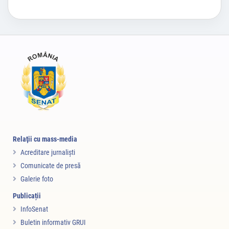
24.07.2026
Întrevederea domnului Mircea Abrudean,
președintele Senatului României, și a domnului
Sorin Grindeanu, președintele Camerei
Relaţii cu mass-media
Deputaților, cu E.S. doamna Droupadi Murmu,
Acreditare jurnalişti
Președintele Republicii India
Comunicate de presă
Galerie foto
Publicații
InfoSenat
Citește mai departe
Buletin informativ GRUI