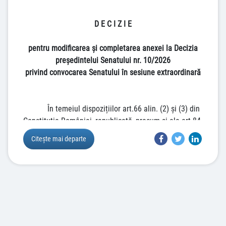
extraordinară
D E C I Z I E
pentru modificarea şi completarea anexei la Decizia
președintelui Senatului nr. 10/2026
privind convocarea Senatului în sesiune extraordinară
În temeiul dispozițiilor art.66 alin. (2) și (3) din
Constituția României, republicată, precum și ale art.84
din Regulamentul Senatului, aprobat prin Hotărârea
Citește mai departe
Senatului nr.28/2005, republicat,
Președintele Senatului
d e c i d e
:
ARTICOL UNIC.
– Anexa la Decizia președintelui
Senatului nr. 10/2026 privind convocarea Senatului în