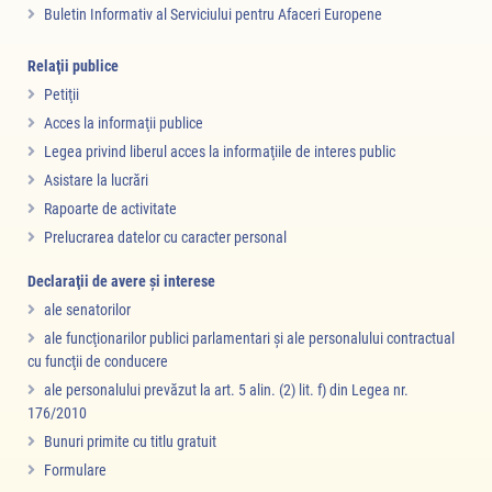
Buletin Informativ al Serviciului pentru Afaceri Europene
Relaţii publice
Petiţii
Acces la informaţii publice
Legea privind liberul acces la informaţiile de interes public
Asistare la lucrări
Rapoarte de activitate
Prelucrarea datelor cu caracter personal
Declaraţii de avere şi interese
ale senatorilor
ale funcţionarilor publici parlamentari şi ale personalului contractual
16.07.2026
cu funcţii de conducere
Participarea senatoarei Adelina Dobra la
ale personalului prevăzut la art. 5 alin. (2) lit. f) din Legea nr.
Reuniunea Președinților COSAC de la Dublin:
176/2010
inițiativa „EU Inc.” – un instrument esențial
Bunuri primite cu titlu gratuit
pentru consolidarea competitivității economiei
Formulare
europene