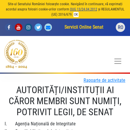
Site-ul Senatului României folosește cookie. Navigând în continuare, vă exprimați
acordul asupra folosiri cookie-urilor conform
OUG 13/24.04.2012
și REGULAMENTUL
(UE) 2016/679.
OK
Servicii Online Senat
RO
Rapoarte de activitate
AUTORITĂȚI/INSTITUȚII AI
CĂROR MEMBRI SUNT NUMIȚI,
POTRIVIT LEGII, DE SENAT
I.
Agenția Națională de Integritate