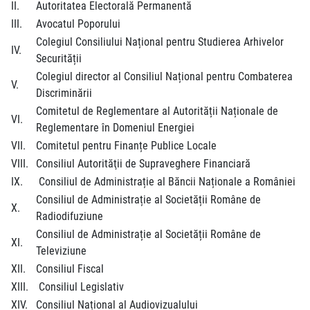
II.
Autoritatea Electorală Permanentă
III.
Avocatul Poporului
Colegiul Consiliului Național pentru Studierea Arhivelor
IV.
Securității
Colegiul director al Consiliul Național pentru Combaterea
V.
Discriminării
Comitetul de Reglementare al Autorității Naționale de
VI.
Reglementare în Domeniul Energiei
VII.
Comitetul pentru Finanțe Publice Locale
VIII.
Consiliul Autorităţii de Supraveghere Financiară
IX.
Consiliul de Administrație al Băncii Naționale a României
Consiliul de Administrație al Societății Române de
X.
Radiodifuziune
Consiliul de Administrație al Societății Române de
XI.
Televiziune
XII.
Consiliul Fiscal
XIII.
Consiliul Legislativ
XIV.
Consiliul Național al Audiovizualului