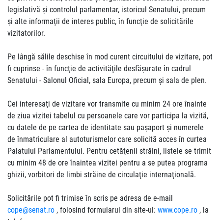
legislativă şi controlul parlamentar, istoricul Senatului, precum
şi alte informaţii de interes public, în funcţie de solicitările
vizitatorilor.
Pe lângă sălile deschise în mod curent circuitului de vizitare, pot
fi cuprinse - în funcţie de activităţile desfăşurate în cadrul
Senatului - Salonul Oficial, sala Europa, precum și sala de plen.
Cei interesaţi de vizitare vor transmite cu minim 24 ore înainte
de ziua vizitei tabelul cu persoanele care vor participa la vizită,
cu datele de pe cartea de identitate sau paşaport şi numerele
de înmatriculare al autoturismelor care solicită acces în curtea
Palatului Parlamentului. Pentru cetăţenii străini, listele se trimit
cu minim 48 de ore înaintea vizitei pentru a se putea programa
ghizii, vorbitori de limbi străine de circulaţie internaţională.
Solicitările pot fi trimise în scris pe adresa de e-mail
cope@senat.ro
, folosind formularul din site-ul:
www.cope.ro
, la