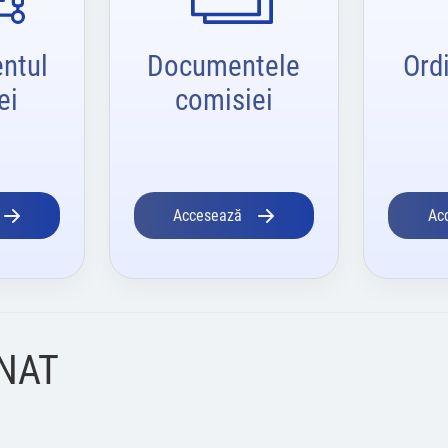
ntul
Documentele
Ord
ei
comisiei
Accesează
Ac
ENAT