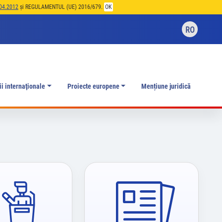
04.2012
și REGULAMENTUL (UE) 2016/679.
OK
RO
ii internaţionale
Proiecte europene
Mențiune juridică