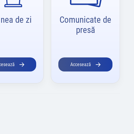
inea de zi
Comunicate de
presă
cesează
Accesează