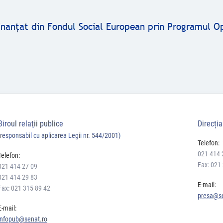
finanţat din Fondul Social European prin Programul O
Biroul relaţii publice
Direcți
(responsabil cu aplicarea Legii nr. 544/2001)
Telefon:
021 414 
Telefon:
Fax: 021
021 414 27 09
021 414 29 83
E-mail:
Fax: 021 315 89 42
presa@se
E-mail:
infopub@senat.ro