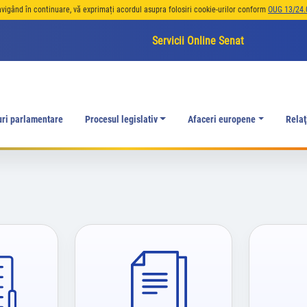
avigând în continuare, vă exprimați acordul asupra folosiri cookie-urilor conform
OUG 13/24.
Servicii Online Senat
uri parlamentare
Procesul legislativ
Afaceri europene
Relaţ