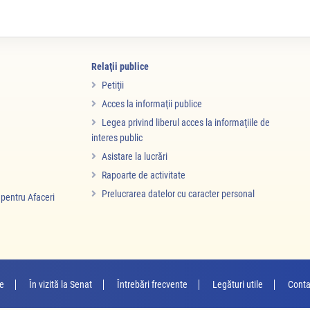
Relaţii publice
Petiţii
Acces la informaţii publice
Legea privind liberul acces la informaţiile de
interes public
Asistare la lucrări
Rapoarte de activitate
Prelucrarea datelor cu caracter personal
i pentru Afaceri
re
În vizită la Senat
Întrebări frecvente
Legături utile
Conta