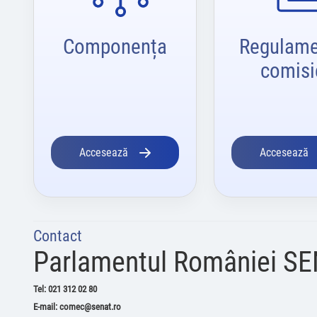
Componența
Regulame
comisi
Accesează
Accesează
Contact
Parlamentul României S
Tel: 021 312 02 80
E-mail: comec@senat.ro