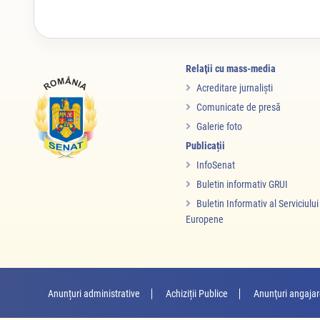
Relaţii cu mass-media
Acreditare jurnalişti
Comunicate de presă
Galerie foto
Publicații
InfoSenat
Buletin informativ GRUI
Buletin Informativ al Serviciulu
Europene
Anunțuri administrative
Achiziții Publice
Anunţuri angaja