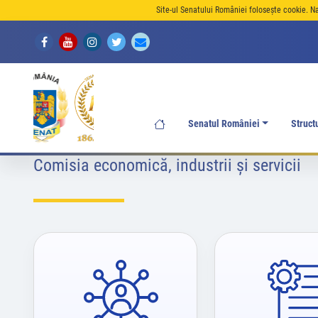
Site-ul Senatului României folosește cookie. N
Senatul României
Struct
Comisia economică, industrii şi servicii