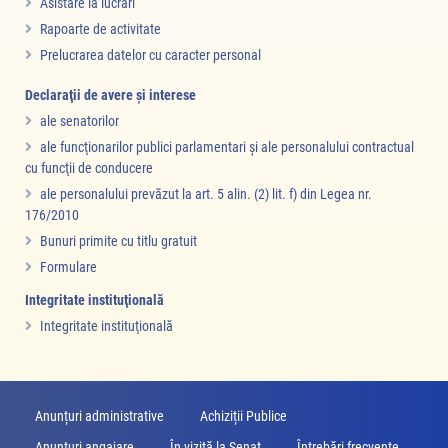
Asistare la lucrări
Rapoarte de activitate
Prelucrarea datelor cu caracter personal
Declaraţii de avere şi interese
ale senatorilor
ale funcţionarilor publici parlamentari şi ale personalului contractual
cu funcţii de conducere
ale personalului prevăzut la art. 5 alin. (2) lit. f) din Legea nr.
176/2010
Bunuri primite cu titlu gratuit
Formulare
Integritate instituţională
Integritate instituţională
Anunțuri administrative
Achiziții Publice
Anunţuri angajare
În vizită la Senat
Întrebări frecvente