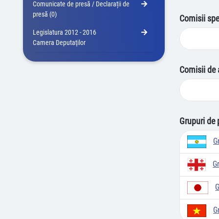
Comunicate de presă / Declarații de
presă (0)
Comisii spe
Legislatura 2012 - 2016
Camera Deputaţilor
Comisii de 
Grupuri de 
G
G
G
G