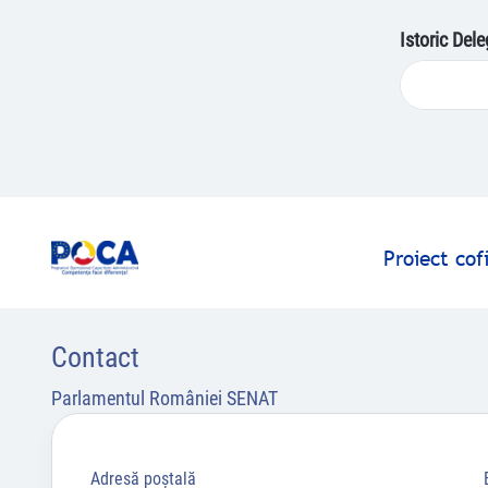
Istoric Del
Proiect co
Contact
Parlamentul României SENAT
Adresă poştală