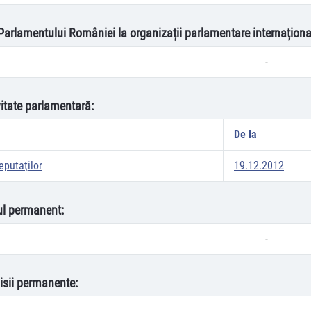
 Parlamentului României la organizații parlamentare internaționa
-
vitate parlamentară:
De la
putaţilor
19.12.2012
oul permanent:
-
isii permanente: