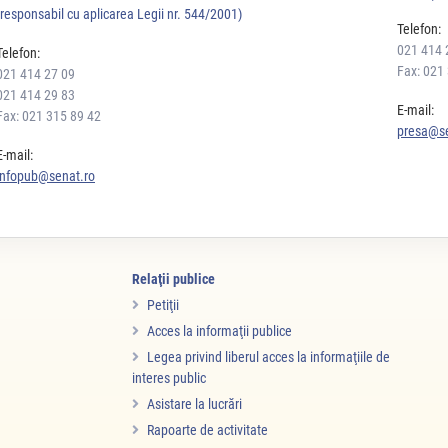
(responsabil cu aplicarea Legii nr. 544/2001)
Telefon:
021 414 
Telefon:
Fax: 021
021 414 27 09
021 414 29 83
E-mail:
Fax: 021 315 89 42
presa@se
E-mail:
infopub@senat.ro
Relaţii publice
Petiţii
Acces la informaţii publice
Legea privind liberul acces la informaţiile de
interes public
Asistare la lucrări
Rapoarte de activitate