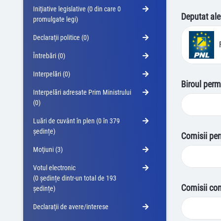
Iniţiative legislative (0 din care 0
Deputat ale
promulgate legi)
Declaraţii politice (0)
Întrebări (0)
Interpelări (0)
Biroul perm
Interpelări adresate Prim Ministrului
(0)
Luări de cuvânt în plen (0 în 379
ședințe)
Comisii pe
Moţiuni (3)
Votul electronic
(0 ședințe dintr-un total de 193
Comisii co
ședințe)
Declaraţii de avere/interese