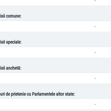
-
isii comune:
-
sii speciale:
-
isii anchetă:
-
uri de prietenie cu Parlamentele altor state:
-