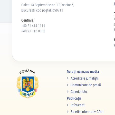
Calea 13 Septembrie nr. 1-3, sector 5,
Bucuresti, cod poștal: 050711
Centrala:
+40 21 414 1111
+40 21 316 0300
Relaţii cu mass-media
Acreditare jurnalişti
Comunicate de presă
Galerie foto
Publicații
InfoSenat
Buletin informativ GRUI