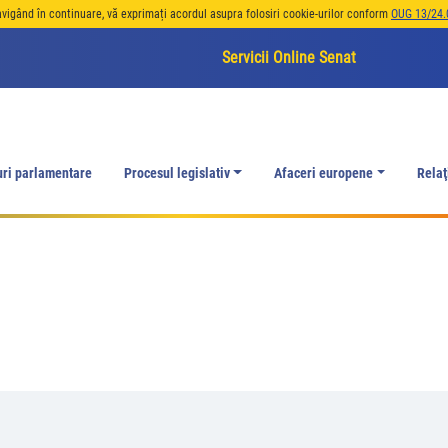
avigând în continuare, vă exprimați acordul asupra folosiri cookie-urilor conform
OUG 13/24.
Servicii Online Senat
uri parlamentare
Procesul legislativ
Afaceri europene
Relaţ