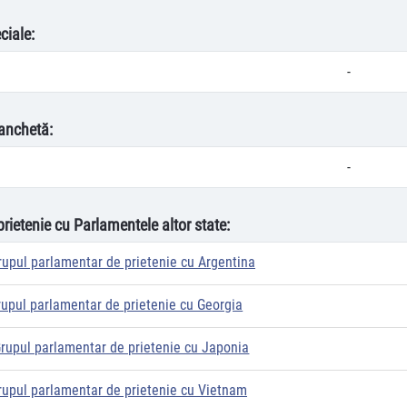
ciale:
-
anchetă:
-
prietenie cu Parlamentele altor state:
rupul parlamentar de prietenie cu Argentina
rupul parlamentar de prietenie cu Georgia
rupul parlamentar de prietenie cu Japonia
rupul parlamentar de prietenie cu Vietnam