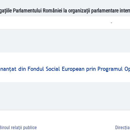
egațiile Parlamentului României la organizații parlamentare inter
-
finanţat din Fondul Social European prin Programul O
Biroul relaţii publice
Direcți