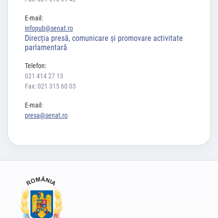
E-mail:
infopub@senat.ro
Direcția presă, comunicare și promovare activitate
parlamentară
Telefon:
021 414 27 13
Fax: 021 315 60 03
E-mail:
presa@senat.ro