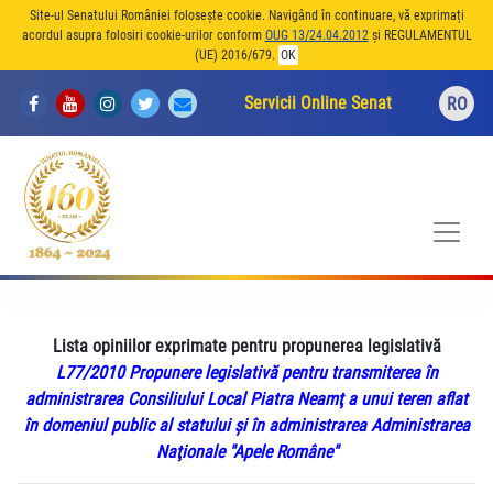
Site-ul Senatului României folosește cookie. Navigând în continuare, vă exprimați
acordul asupra folosiri cookie-urilor conform
OUG 13/24.04.2012
și REGULAMENTUL
(UE) 2016/679.
OK
Servicii Online Senat
RO
Lista opiniilor exprimate pentru propunerea legislativă
L77/2010 Propunere legislativă pentru transmiterea în
administrarea Consiliului Local Piatra Neamţ a unui teren aflat
în domeniul public al statului şi în administrarea Administrarea
Naţionale "Apele Române"