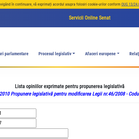
avigând în continuare, vă exprimați acordul asupra folosiri cookie-urilor conform
OUG 13/24.
Servicii Online Senat
uri parlamentare
Procesul legislativ
Afaceri europene
Relaţ
Lista opiniilor exprimate pentru propunerea legislativă
010 Propunere legislativă pentru modificarea Legii nr.46/2008 - Codul