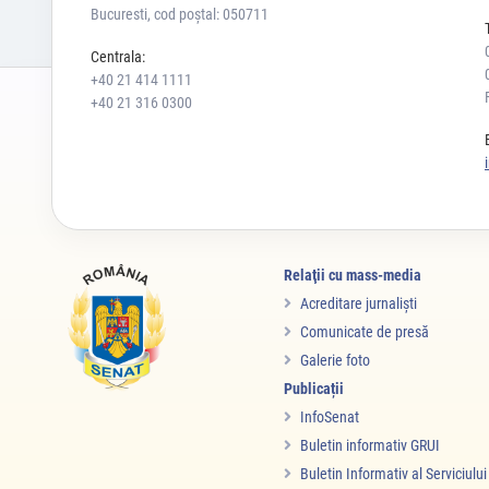
Bucuresti, cod poștal: 050711
Centrala:
+40 21 414 1111
+40 21 316 0300
Relaţii cu mass-media
Acreditare jurnalişti
Comunicate de presă
Galerie foto
Publicații
InfoSenat
Buletin informativ GRUI
Buletin Informativ al Serviciulu