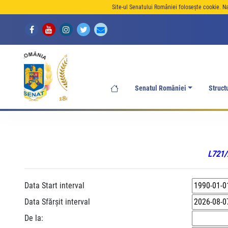
Site-ul Senatului României folosește cookie. N
Senatul României
Struct
L721/2
Data Start interval
Data Sfărșit interval
De la: