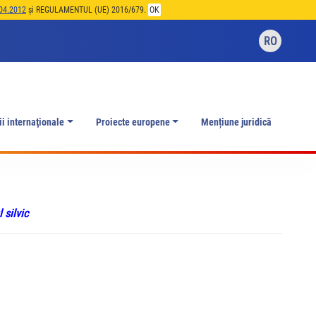
04.2012
și REGULAMENTUL (UE) 2016/679.
OK
RO
ii internaţionale
Proiecte europene
Mențiune juridică
 silvic