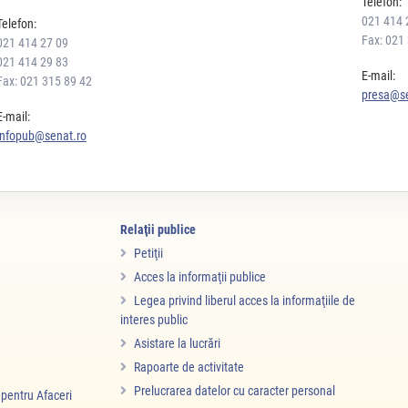
Telefon:
021 414 
Telefon:
Fax: 021
021 414 27 09
021 414 29 83
E-mail:
Fax: 021 315 89 42
presa@se
E-mail:
infopub@senat.ro
Relaţii publice
Petiţii
Acces la informaţii publice
Legea privind liberul acces la informaţiile de
interes public
Asistare la lucrări
Rapoarte de activitate
Prelucrarea datelor cu caracter personal
i pentru Afaceri