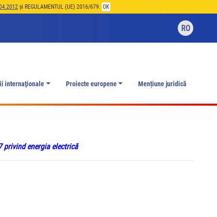
04.2012
și REGULAMENTUL (UE) 2016/679.
OK
RO
ii internaţionale
Proiecte europene
Mențiune juridică
privind energia electrică