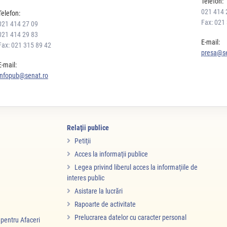
Telefon:
021 414 
Telefon:
Fax: 021
021 414 27 09
021 414 29 83
E-mail:
Fax: 021 315 89 42
presa@se
E-mail:
infopub@senat.ro
Relaţii publice
Petiţii
Acces la informaţii publice
Legea privind liberul acces la informaţiile de
interes public
Asistare la lucrări
Rapoarte de activitate
Prelucrarea datelor cu caracter personal
i pentru Afaceri