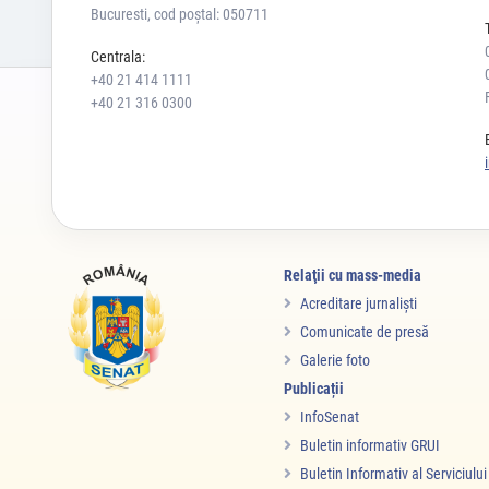
Bucuresti, cod poștal: 050711
Centrala:
+40 21 414 1111
+40 21 316 0300
Relaţii cu mass-media
Acreditare jurnalişti
Comunicate de presă
Galerie foto
Publicații
InfoSenat
Buletin informativ GRUI
Buletin Informativ al Serviciulu