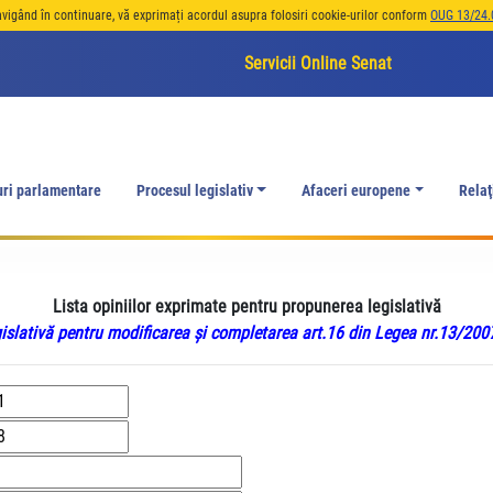
avigând în continuare, vă exprimați acordul asupra folosiri cookie-urilor conform
OUG 13/24.
Servicii Online Senat
uri parlamentare
Procesul legislativ
Afaceri europene
Relaţ
Lista opiniilor exprimate pentru propunerea legislativă
slativă pentru modificarea şi completarea art.16 din Legea nr.13/2007 