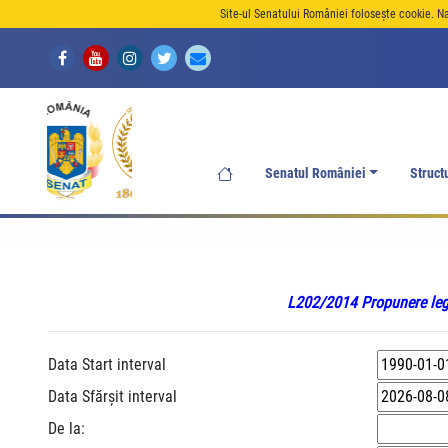
Site-ul Senatului României folosește cookie. N
Senatul României
Struct
L202/2014 Propunere legi
Data Start interval
Data Sfărșit interval
De la: