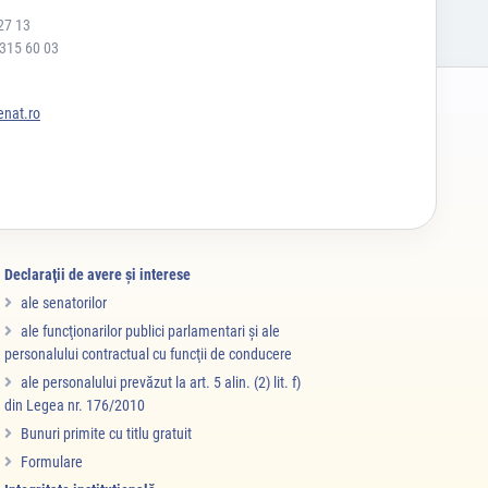
27 13
 315 60 03
nat.ro
Declaraţii de avere şi interese
ale senatorilor
ale funcţionarilor publici parlamentari şi ale
personalului contractual cu funcţii de conducere
ale personalului prevăzut la art. 5 alin. (2) lit. f)
din Legea nr. 176/2010
Bunuri primite cu titlu gratuit
Formulare