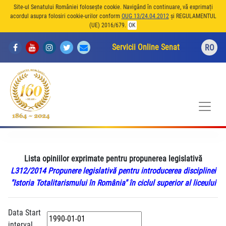
Site-ul Senatului României folosește cookie. Navigând în continuare, vă exprimați
acordul asupra folosiri cookie-urilor conform
OUG 13/24.04.2012
și REGULAMENTUL
(UE) 2016/679.
OK
Servicii Online Senat
RO
Lista opiniilor exprimate pentru propunerea legislativă
L312/2014 Propunere legislativă pentru introducerea disciplinei
"Istoria Totalitarismului în România" în ciclul superior al liceului
Data Start
interval