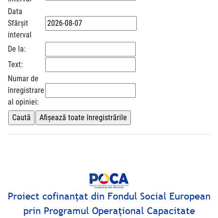
Data
Sfărșit
interval
De la:
Text:
Numar de
înregistrare
al opiniei:
Proiect cofinanţat din Fondul Social European
prin Programul Operaţional Capacitate