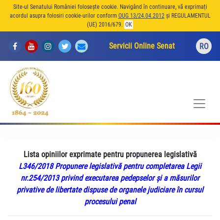
Site-ul Senatului României folosește cookie. Navigând în continuare, vă exprimați
acordul asupra folosiri cookie-urilor conform
OUG 13/24.04.2012
și REGULAMENTUL
(UE) 2016/679.
OK
Servicii Online Senat
RO
Lista opiniilor exprimate pentru propunerea legislativă
L346/2018 Propunere legislativă pentru completarea Legii
nr.254/2013 privind executarea pedepselor şi a măsurilor
privative de libertate dispuse de organele judiciare în cursul
procesului penal