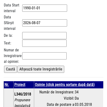
Data Start
interval
Data
Sfărșit
interval
De la:
Text:
Numar de
înregistrare
al opiniei:
Nr.
Proiect
Opinie (click pentru sortare după dată)
Număr de înregistrare:
34
L346/2018
Vizibil:
Da
Propunere
Data de postare a
03.05.2018
legislativă