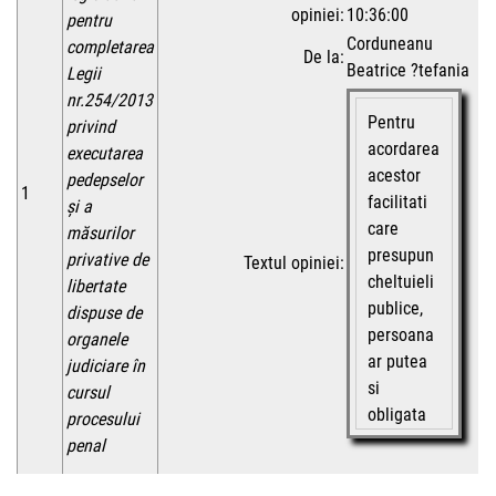
opiniei:
10:36:00
pentru
Corduneanu
completarea
De la:
Beatrice ?tefania
Legii
nr.254/2013
Pentru
privind
acordarea
executarea
acestor
pedepselor
1
facilitati
şi a
care
măsurilor
presupun
privative de
Textul opiniei:
cheltuieli
libertate
publice,
dispuse de
persoana
organele
ar putea
judiciare în
si
cursul
obligata
procesului
la
penal
efectuarea
de ore de