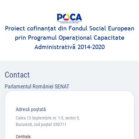
munca in
folosul
comunitatii.
Proiect cofinanţat din Fondul Social European
Poate
prin Programul Operaţional Capacitate
autoritatile
publice ar
Administrativă 2014-2020
trebui sa
se
gandeasca
Contact
ca orice
forma de
Parlamentul României SENAT
ajutor
public
trebuie sa
Adresă poştală
fie platita
Calea 13 Septembrie nr. 1-3, sector 5,
intr-un
Bucuresti, cod poștal: 050711
anumit
mod.
Centrala: