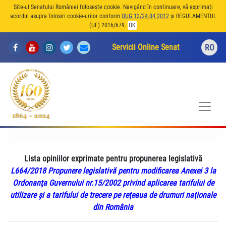
Site-ul Senatului României folosește cookie. Navigând în continuare, vă exprimați
acordul asupra folosiri cookie-urilor conform
OUG 13/24.04.2012
și REGULAMENTUL
(UE) 2016/679.
OK
Servicii Online Senat
RO
Lista opiniilor exprimate pentru propunerea legislativă
L664/2018 Propunere legislativă pentru modificarea Anexei 3 la
Ordonanţa Guvernului nr.15/2002 privind aplicarea tarifului de
utilizare şi a tarifului de trecere pe reţeaua de drumuri naţionale
din România