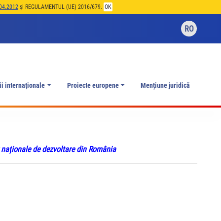
04.2012
și REGULAMENTUL (UE) 2016/679.
OK
RO
ii internaţionale
Proiecte europene
Mențiune juridică
r naționale de dezvoltare din România