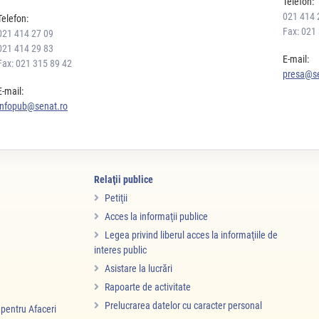
Telefon:
021 414 
Telefon:
Fax: 021
021 414 27 09
021 414 29 83
E-mail:
Fax: 021 315 89 42
presa@se
E-mail:
infopub@senat.ro
Relaţii publice
Petiţii
Acces la informaţii publice
Legea privind liberul acces la informaţiile de
interes public
Asistare la lucrări
Rapoarte de activitate
Prelucrarea datelor cu caracter personal
i pentru Afaceri