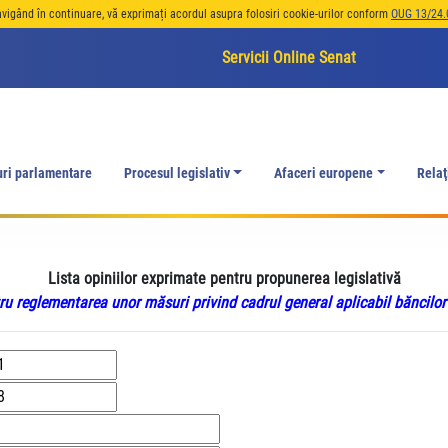
avigând în continuare, vă exprimați acordul asupra folosiri cookie-urilor conform
OUG 13/24.
Servicii Online Senat
uri parlamentare
Procesul legislativ
Afaceri europene
Relaţ
Lista opiniilor exprimate pentru propunerea legislativă
u reglementarea unor măsuri privind cadrul general aplicabil băncilo