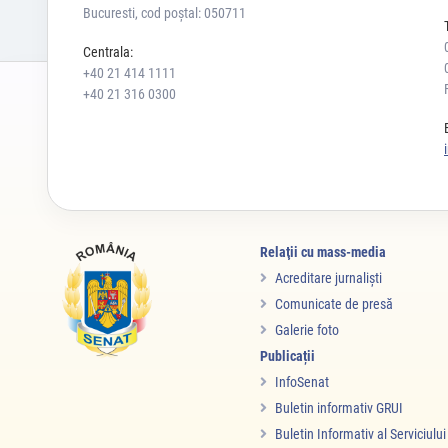
Bucuresti, cod poștal: 050711
Centrala:
+40 21 414 1111
+40 21 316 0300
Relaţii cu mass-media
Acreditare jurnalişti
Comunicate de presă
Galerie foto
Publicații
InfoSenat
Buletin informativ GRUI
Buletin Informativ al Serviciulu