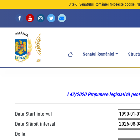
Site-ul Senatului României folosește cookie. N
Senatul României
Struct
L42/2020 Propunere legislativă pentr
Data Start interval
Data Sfărșit interval
De la: