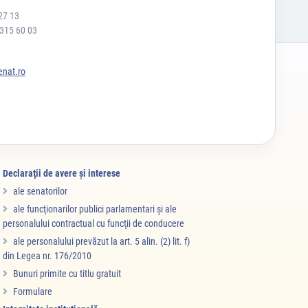
27 13
 315 60 03
nat.ro
Declaraţii de avere şi interese
ale senatorilor
ale funcţionarilor publici parlamentari şi ale
personalului contractual cu funcţii de conducere
ale personalului prevăzut la art. 5 alin. (2) lit. f)
din Legea nr. 176/2010
Bunuri primite cu titlu gratuit
Formulare