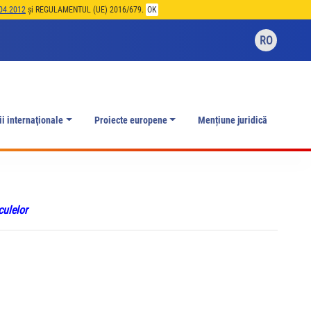
04.2012
și REGULAMENTUL (UE) 2016/679.
OK
RO
ii internaţionale
Proiecte europene
Mențiune juridică
culelor