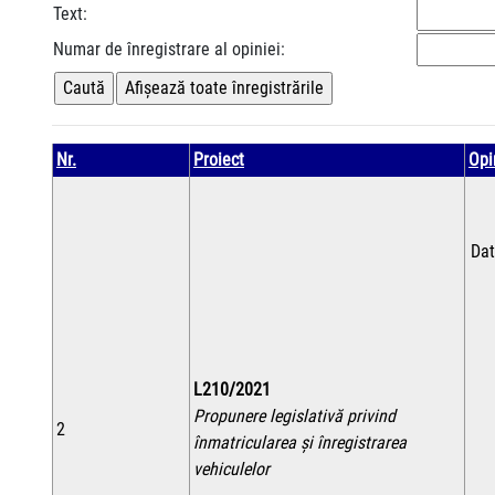
Text:
Numar de înregistrare al opiniei:
Nr.
Proiect
Opi
Dat
L210/2021
Propunere legislativă privind
2
înmatricularea şi înregistrarea
vehiculelor