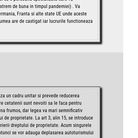
xtrem de buna in timpul pandemiei) . Va
rmania, Franta si alte state UE unde aceste
 lumea are de castigat iar lucrurile functioneaza
za un cadru unitar si prevede reducerea
re cetatenii sunt nevoiti sa le faca pentru
una frumos, dar legea va mari semnificativ
ui de proprietate. La art 3, alin 15, se introduce
crierii dreptului de proprietate. Acum singurele
, atunci se vor adauga deplasarea autoturismului