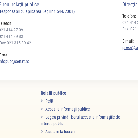
Biroul relaţii publice
Direcți
(responsabil cu aplicarea Legii nr. 544/2001)
Telefon:
021 414 
Telefon:
Fax: 021
021 414 27 09
021 414 29 83
E-mail:
Fax: 021 315 89 42
presa@se
E-mail:
infopub@senat.ro
Relaţii publice
Petiţii
Acces la informaţii publice
Legea privind liberul acces la informaţiile de
interes public
Asistare la lucrări