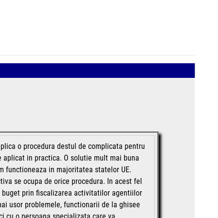
mplica o procedura destul de complicata pentru
e aplicat in practica. O solutie mult mai buna
um functioneaza in majoritatea statelor UE.
tiva se ocupa de orice procedura. In acest fel
buget prin fiscalizarea activitatilor agentiilor
mai usor problemele, functionarii de la ghisee
ci cu o persoana specializata care va