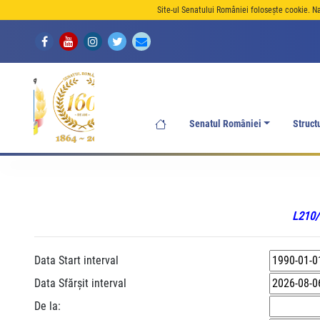
Site-ul Senatului României folosește cookie. N
Senatul României
Struct
L210/2
Data Start interval
Data Sfărșit interval
De la: