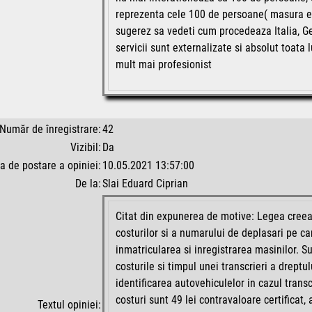
reprezenta cele 100 de persoane( masura e
sugerez sa vedeti cum procedeaza Italia, Ge
servicii sunt externalizate si absolut toata
mult mai profesionist
Număr de înregistrare:
42
Vizibil:
Da
a de postare a opiniei:
10.05.2021 13:57:00
De la:
Slai Eduard Ciprian
Citat din expunerea de motive: Legea creea
costurilor si a numarului de deplasari pe ca
inmatricularea si inregistrarea masinilor. S
costurile si timpul unei transcrieri a dreptul
identificarea autovehiculelor in cazul trans
costuri sunt 49 lei contravaloare certificat
Textul opiniei: