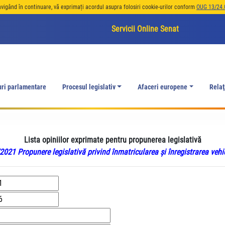
avigând în continuare, vă exprimați acordul asupra folosiri cookie-urilor conform
OUG 13/24.
Servicii Online Senat
uri parlamentare
Procesul legislativ
Afaceri europene
Relaţ
Lista opiniilor exprimate pentru propunerea legislativă
021 Propunere legislativă privind înmatricularea şi înregistrarea vehi