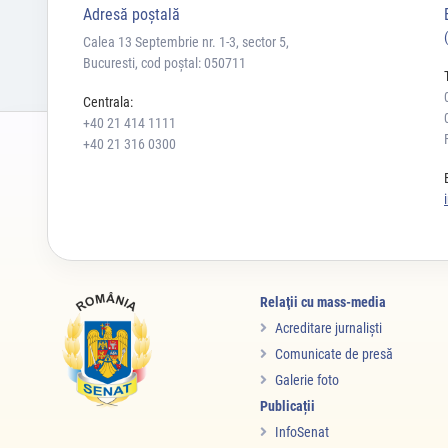
Adresă poştală
Calea 13 Septembrie nr. 1-3, sector 5,
Bucuresti, cod poștal: 050711
Centrala:
+40 21 414 1111
+40 21 316 0300
Relaţii cu mass-media
Acreditare jurnalişti
Comunicate de presă
Galerie foto
Publicații
InfoSenat