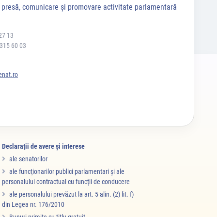
a presă, comunicare și promovare activitate parlamentară
27 13
 315 60 03
nat.ro
Declaraţii de avere şi interese
ale senatorilor
ale funcţionarilor publici parlamentari şi ale
personalului contractual cu funcţii de conducere
ale personalului prevăzut la art. 5 alin. (2) lit. f)
din Legea nr. 176/2010