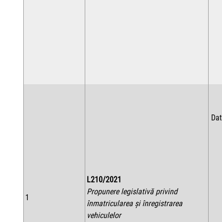
Dat
L210/2021
Propunere legislativă privind
1
înmatricularea şi înregistrarea
vehiculelor