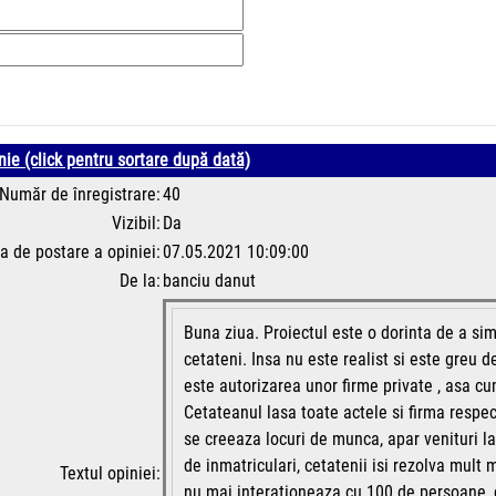
nie (click pentru sortare după dată)
Număr de înregistrare:
40
Vizibil:
Da
a de postare a opiniei:
07.05.2021 10:09:00
De la:
banciu danut
Buna ziua. Proiectul este o dorinta de a si
cetateni. Insa nu este realist si este greu d
este autorizarea unor firme private , asa c
Cetateanul lasa toate actele si firma respec
se creeaza locuri de munca, apar venituri la 
de inmatriculari, cetatenii isi rezolva mult 
Textul opiniei:
nu mai interationeaza cu 100 de persoane, 