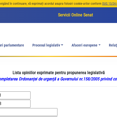
avigând în continuare, vă exprimați acordul asupra folosiri cookie-urilor conform
OUG 13/24.
Servicii Online Senat
uri parlamentare
Procesul legislativ
Afaceri europene
Relaţ
Lista opiniilor exprimate pentru propunerea legislativă
mpletarea Ordonanței de urgență a Guvernului nr.158/2005 privind conc