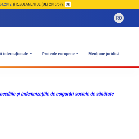
04.2012
și REGULAMENTUL (UE) 2016/679.
OK
RO
ii internaţionale
Proiecte europene
Mențiune juridică
ediile și indemnizațiile de asigurări sociale de sănătate