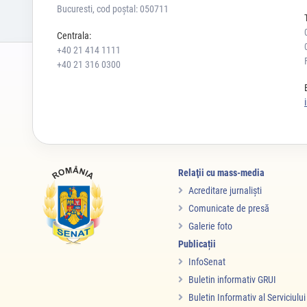
Bucuresti, cod poștal: 050711
Centrala:
+40 21 414 1111
+40 21 316 0300
Relaţii cu mass-media
Acreditare jurnalişti
Comunicate de presă
Galerie foto
Publicații
InfoSenat
Buletin informativ GRUI
Buletin Informativ al Serviciulu