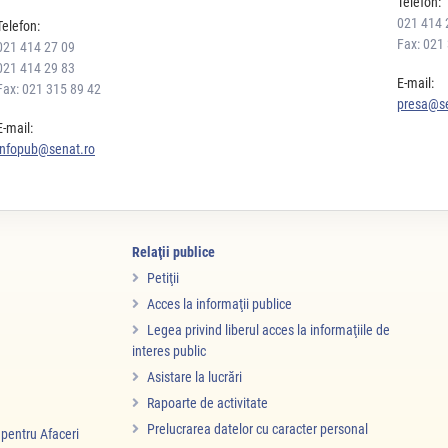
Telefon:
021 414 
Telefon:
Fax: 021
021 414 27 09
021 414 29 83
E-mail:
Fax: 021 315 89 42
presa@se
E-mail:
infopub@senat.ro
Relaţii publice
Petiţii
Acces la informaţii publice
Legea privind liberul acces la informaţiile de
interes public
Asistare la lucrări
Rapoarte de activitate
Prelucrarea datelor cu caracter personal
i pentru Afaceri