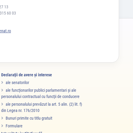
27 13
 315 60 03
nat.ro
Declaraţii de avere şi interese
ale senatorilor
ale funcţionarilor publici parlamentari şi ale
personalului contractual cu funcţii de conducere
ale personalului prevăzut la art. 5 alin. (2) lit. f)
din Legea nr. 176/2010
Bunuri primite cu titlu gratuit
Formulare