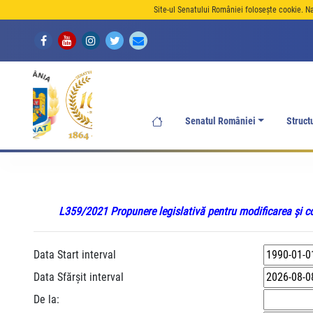
Site-ul Senatului României folosește cookie. N
Senatul României
Struct
L359/2021 Propunere legislativă pentru modificarea și co
Data Start interval
Data Sfărșit interval
De la: