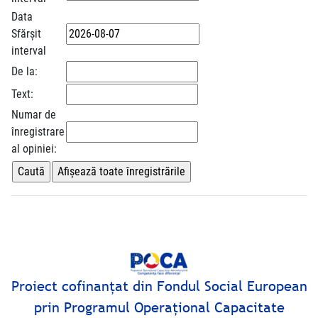
Data
Sfărșit
interval
De la:
Text:
Numar de
înregistrare
al opiniei:
Proiect cofinanţat din Fondul Social European
prin Programul Operaţional Capacitate