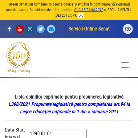
Site-ul Senatului României folosește cookie. Navigând în continuare, vă exprimați
acordul asupra folosiri cookie-urilor conform
OUG 13/24.04.2012
și REGULAMENTUL
(UE) 2016/679.
OK
Servicii Online Senat
RO
Lista opiniilor exprimate pentru propunerea legislativă
L398/2021 Propunere legislativă pentru completarea art.94 la
Legea educației naționale nr.1 din 5 ianuarie 2011
Data Start
interval