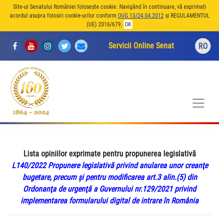
Site-ul Senatului României folosește cookie. Navigând în continuare, vă exprimați
acordul asupra folosiri cookie-urilor conform
OUG 13/24.04.2012
și REGULAMENTUL
(UE) 2016/679.
OK
Servicii Online Senat
RO
Lista opiniilor exprimate pentru propunerea legislativă
L140/2022 Propunere legislativă privind anularea unor creanţe
bugetare, precum şi pentru modificarea art.3 alin.(5) din
Ordonanţa de urgenţă a Guvernului nr.129/2021 privind
implementarea formularului digital de intrare în România