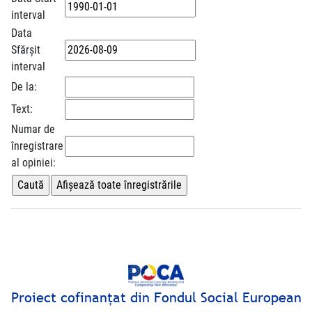
interval
Data
Sfărșit
interval
De la:
Text:
Numar de
înregistrare
al opiniei:
Proiect cofinanţat din Fondul Social European