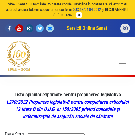
Site-ul Senatului României folosește cookie. Navigând în continuare, vă exprimați
acordul asupra folosiri cookie-urilor conform
OUG 13/24.04.2012
și REGULAMENTUL
(UE) 2016/679.
OK
Servicii Online Senat
RO
Lista opiniilor exprimate pentru propunerea legislativă
L270/2022 Propunere legislativă pentru completarea articolului
12 litera B din O.U.G. nr.158/2005 privind concediile și
indemnizațiile de asigurări sociale de sănătate
Data Start