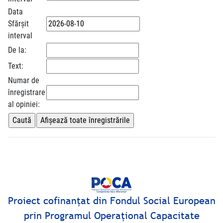
Data
Sfărșit
interval
De la:
Text:
Numar de
înregistrare
al opiniei:
Proiect cofinanţat din Fondul Social European
prin Programul Operaţional Capacitate