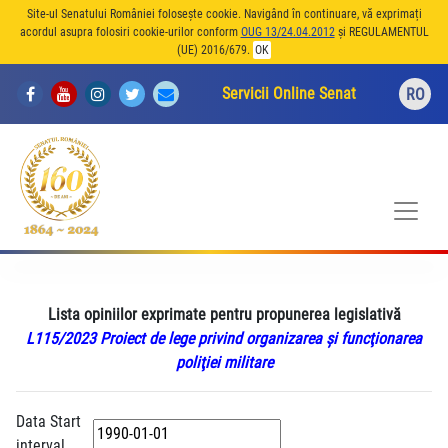
Site-ul Senatului României folosește cookie. Navigând în continuare, vă exprimați
acordul asupra folosiri cookie-urilor conform
OUG 13/24.04.2012
și REGULAMENTUL
(UE) 2016/679.
OK
Servicii Online Senat
RO
Lista opiniilor exprimate pentru propunerea legislativă
L115/2023 Proiect de lege privind organizarea şi funcţionarea
poliţiei militare
Data Start
interval