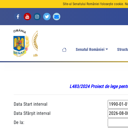
Site-ul Senatului României folosește cookie. N
Senatul României
Struct
L483/2024 Proiect de lege pentr
Data Start interval
Data Sfărșit interval
De la: