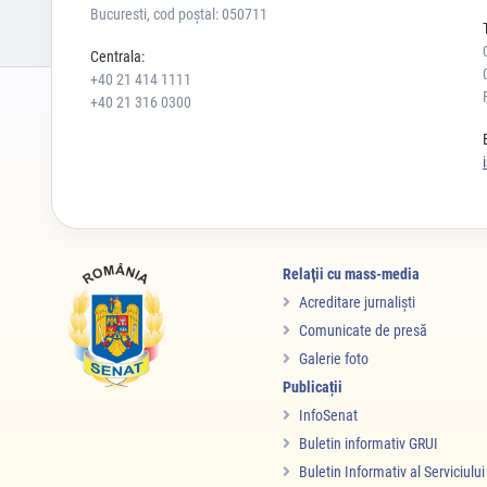
Bucuresti, cod poștal: 050711
Centrala:
+40 21 414 1111
+40 21 316 0300
Relaţii cu mass-media
Acreditare jurnalişti
Comunicate de presă
Galerie foto
Publicații
InfoSenat
Buletin informativ GRUI
Buletin Informativ al Serviciulu