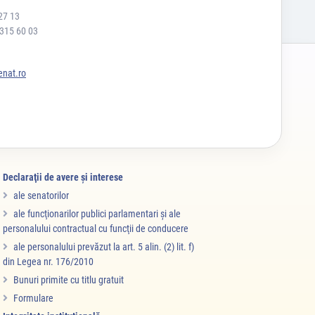
27 13
 315 60 03
nat.ro
Declaraţii de avere şi interese
ale senatorilor
ale funcţionarilor publici parlamentari şi ale
personalului contractual cu funcţii de conducere
ale personalului prevăzut la art. 5 alin. (2) lit. f)
din Legea nr. 176/2010
Bunuri primite cu titlu gratuit
Formulare