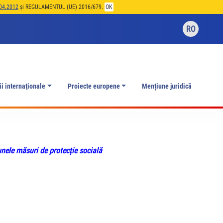
04.2012
și REGULAMENTUL (UE) 2016/679.
OK
RO
ii internaţionale
Proiecte europene
Mențiune juridică
nele măsuri de protecție socială