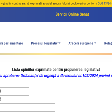
avigând în continuare, vă exprimați acordul asupra folosiri cookie-urilor conform
OUG 13/24.
Servicii Online Senat
uri parlamentare
Procesul legislativ
Afaceri europene
Relaţ
Lista opiniilor exprimate pentru propunerea legislativă
u aprobarea Ordonanţei de urgenţã a Guvernului nr.105/2024 privind u