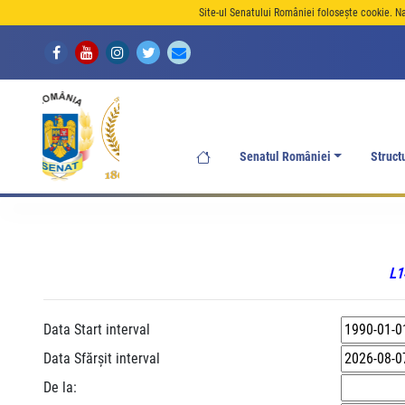
Site-ul Senatului României folosește cookie. N
Senatul României
Struct
L1
Data Start interval
Data Sfărșit interval
De la: