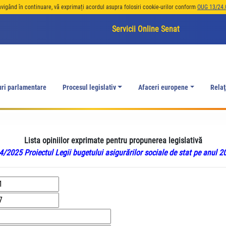
avigând în continuare, vă exprimați acordul asupra folosiri cookie-urilor conform
OUG 13/24.
Servicii Online Senat
uri parlamentare
Procesul legislativ
Afaceri europene
Relaţ
Lista opiniilor exprimate pentru propunerea legislativă
4/2025 Proiectul Legii bugetului asigurărilor sociale de stat pe anul 2