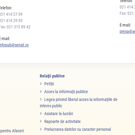
Telefon:
021 414 
Telefon:
Fax: 021
021 414 27 09
021 414 29 83
E-mail:
Fax: 021 315 89 42
presa@se
E-mail:
infopub@senat.ro
Relaţii publice
Petiţii
Acces la informaţii publice
Legea privind liberul acces la informaţiile de
interes public
Asistare la lucrări
Rapoarte de activitate
Prelucrarea datelor cu caracter personal
i pentru Afaceri