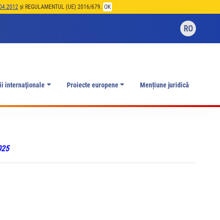
04.2012
și REGULAMENTUL (UE) 2016/679.
OK
RO
ii internaţionale
Proiecte europene
Mențiune juridică
025