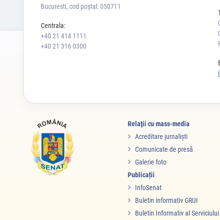
Bucuresti, cod poștal: 050711
Centrala:
+40 21 414 1111
+40 21 316 0300
Relaţii cu mass-media
Acreditare jurnalişti
Comunicate de presă
Galerie foto
Publicații
InfoSenat
Buletin informativ GRUI
Buletin Informativ al Serviciulu