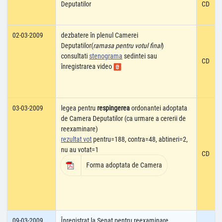
Deputatilor
CD
02-03-2009
dezbatere în plenul Camerei
Deputatilor(
ramasa pentru votul final
)
consultati
stenograma
sedintei sau
CD
înregistrarea video
03-03-2009
legea pentru
respingerea
ordonantei adoptata
de Camera Deputatilor (ca urmare a cererii de
reexaminare)
rezultat vot
pentru=188, contra=48, abtineri=2,
nu au votat=1
CD
Forma adoptata de Camera
09-03-2009
Înregistrat la Senat pentru reexaminare