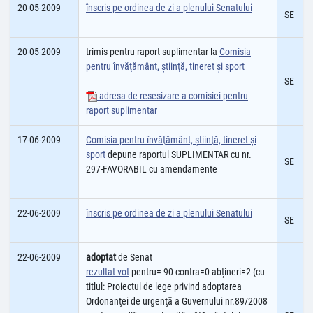
20-05-2009
înscris pe ordinea de zi a plenului Senatului
SE
20-05-2009
trimis pentru raport suplimentar la
Comisia
pentru învăţământ, ştiinţă, tineret şi sport
SE
adresa de resesizare a comisiei pentru
raport suplimentar
17-06-2009
Comisia pentru învăţământ, ştiinţă, tineret şi
sport
depune raportul SUPLIMENTAR cu nr.
SE
297-FAVORABIL cu amendamente
22-06-2009
înscris pe ordinea de zi a plenului Senatului
SE
22-06-2009
adoptat
de Senat
rezultat vot
pentru= 90 contra=0 abțineri=2 (cu
titlul: Proiectul de lege privind adoptarea
Ordonanţei de urgenţă a Guvernului nr.89/2008