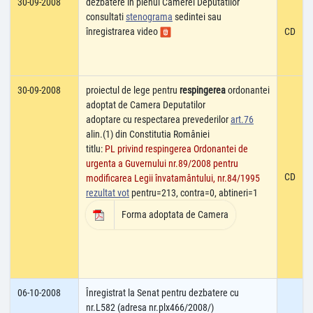
30-09-2008
dezbatere în plenul Camerei Deputatilor
consultati
stenograma
sedintei sau
înregistrarea video
CD
30-09-2008
proiectul de lege pentru
respingerea
ordonantei
adoptat de Camera Deputatilor
adoptare cu respectarea prevederilor
art.76
alin.(1) din Constitutia României
titlu:
PL privind respingerea Ordonantei de
urgenta a Guvernului nr.89/2008 pentru
CD
modificarea Legii învatamântului, nr.84/1995
rezultat vot
pentru=213, contra=0, abtineri=1
Forma adoptata de Camera
06-10-2008
Înregistrat la Senat pentru dezbatere cu
nr.L582 (adresa nr.plx466/2008/)