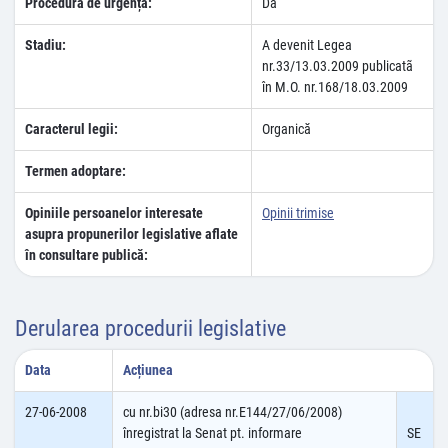
Procedura de urgență:
Da
Stadiu:
A devenit Legea
nr.33/13.03.2009 publicatã
în M.O. nr.168/18.03.2009
Caracterul legii:
Organică
Termen adoptare:
Opiniile persoanelor interesate
Opinii trimise
asupra propunerilor legislative aflate
în consultare publică:
Derularea procedurii legislative
Data
Acțiunea
27-06-2008
cu nr.bi30 (adresa nr.E144/27/06/2008)
înregistrat la Senat pt. informare
SE