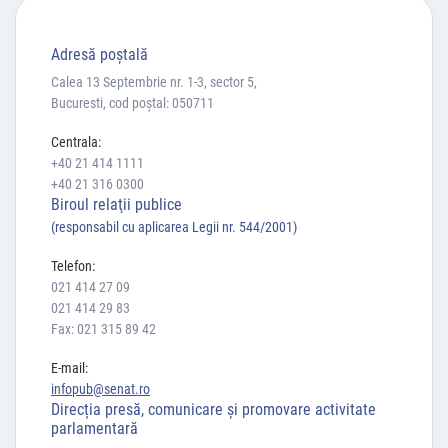
Adresă poştală
Calea 13 Septembrie nr. 1-3, sector 5,
Bucuresti, cod poștal: 050711
Centrala:
+40 21 414 1111
+40 21 316 0300
Biroul relaţii publice
(responsabil cu aplicarea Legii nr. 544/2001)
Telefon:
021 414 27 09
021 414 29 83
Fax: 021 315 89 42
E-mail:
infopub@senat.ro
Direcția presă, comunicare și promovare activitate
parlamentară