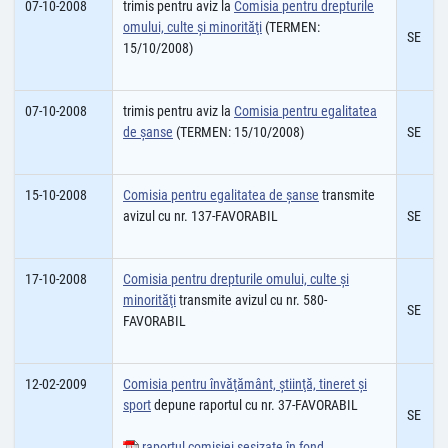
07-10-2008
trimis pentru aviz la
Comisia pentru drepturile
omului, culte şi minorităţi
(TERMEN:
SE
15/10/2008)
07-10-2008
trimis pentru aviz la
Comisia pentru egalitatea
de şanse
(TERMEN: 15/10/2008)
SE
15-10-2008
Comisia pentru egalitatea de şanse
transmite
avizul cu nr. 137-FAVORABIL
SE
17-10-2008
Comisia pentru drepturile omului, culte şi
minorităţi
transmite avizul cu nr. 580-
SE
FAVORABIL
12-02-2009
Comisia pentru învăţământ, ştiinţă, tineret şi
sport
depune raportul cu nr. 37-FAVORABIL
SE
raportul comisiei sesizate în fond