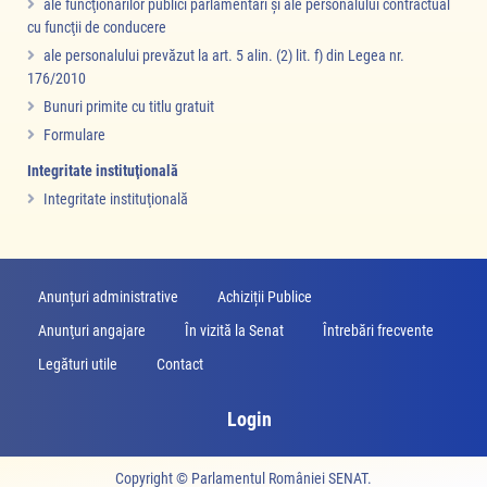
ale funcţionarilor publici parlamentari şi ale personalului contractual
cu funcţii de conducere
ale personalului prevăzut la art. 5 alin. (2) lit. f) din Legea nr.
176/2010
Bunuri primite cu titlu gratuit
Formulare
Integritate instituţională
Integritate instituţională
Anunțuri administrative
Achiziții Publice
Anunţuri angajare
În vizită la Senat
Întrebări frecvente
Legături utile
Contact
Login
Copyright ©
Parlamentul României SENAT
.