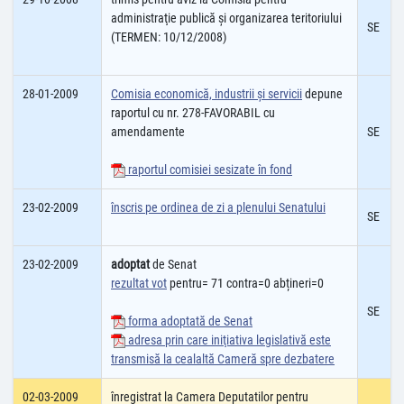
administraţie publică şi organizarea teritoriului
SE
(TERMEN: 10/12/2008)
28-01-2009
Comisia economică, industrii şi servicii
depune
raportul cu nr. 278-FAVORABIL cu
amendamente
SE
raportul comisiei sesizate în fond
23-02-2009
înscris pe ordinea de zi a plenului Senatului
SE
23-02-2009
adoptat
de Senat
rezultat vot
pentru= 71 contra=0 abțineri=0
SE
forma adoptată de Senat
adresa prin care iniţiativa legislativă este
transmisă la cealaltă Cameră spre dezbatere
02-03-2009
înregistrat la Camera Deputatilor pentru