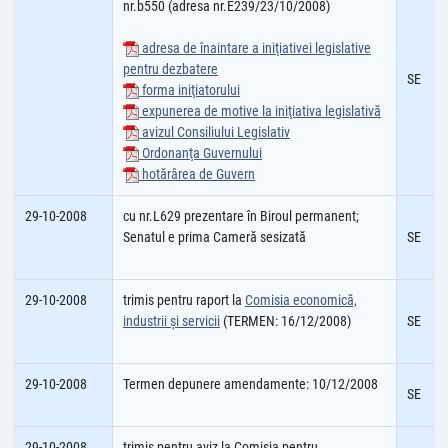
nr.b550 (adresa nr.E239/23/10/2008)
adresa de înaintare a iniţiativei legislative
pentru dezbatere
SE
forma iniţiatorului
expunerea de motive la iniţiativa legislativă
avizul Consiliului Legislativ
Ordonanţa Guvernului
hotărârea de Guvern
29-10-2008
cu nr.L629 prezentare în Biroul permanent;
Senatul e prima Cameră sesizată
SE
29-10-2008
trimis pentru raport la
Comisia economică,
industrii şi servicii
(TERMEN: 16/12/2008)
SE
29-10-2008
Termen depunere amendamente: 10/12/2008
SE
29-10-2008
trimis pentru aviz la Comisia pentru