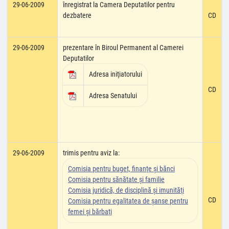
29-06-2009
înregistrat la Camera Deputatilor pentru
dezbatere
CD
29-06-2009
prezentare în Biroul Permanent al Camerei
Deputatilor
Adresa iniţiatorului
CD
Adresa Senatului
29-06-2009
trimis pentru aviz la:
Comisia pentru buget, finanţe şi bănci
Comisia pentru sănătate şi familie
Comisia juridică, de disciplină şi imunităţi
CD
Comisia pentru egalitatea de şanse pentru
femei şi bărbaţi