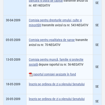
bancară şi piaţă de capital
transmite avizul cu
SE
nr. 481-NEGATIV
30-04-2009
Comisia pentru drepturile omului, culte şi
minorităţi
transmite avizul cu nr. 543-NEGATIV
SE
05-05-2009
Comisia pentru egalitatea de şanse
transmite
avizul cu nr. 70-NEGATIV
SE
13-05-2009
Comisia pentru muncă, familie şi protecţie
socială
depune raportul cu nr. 56-NEGATIV
SE
raportul comisiei sesizate în fond
18-05-2009
înscris pe ordinea de zi a plenului Senatului
SE
20-05-2009
înscris pe ordinea de zi a plenului Senatului
SE