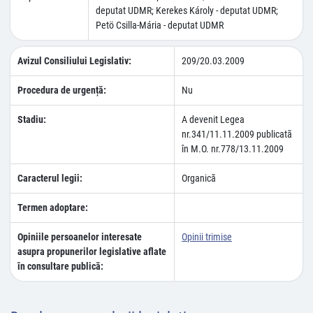
deputat UDMR; Kerekes Károly - deputat UDMR;
Petö Csilla-Mária - deputat UDMR
Avizul Consiliului Legislativ:
209/20.03.2009
Procedura de urgență:
Nu
Stadiu:
A devenit Legea
nr.341/11.11.2009 publicatã
în M.O. nr.778/13.11.2009
Caracterul legii:
Organică
Termen adoptare:
Opiniile persoanelor interesate
Opinii trimise
asupra propunerilor legislative aflate
în consultare publică: