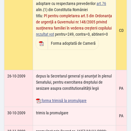
adoptare cu respectarea prevederilor
art.76
alin.(1) din Constitutia României
titlu:
Pl pentru completarea art.5 din Ordonanţa
de urgenţă a Guvernului nr.148/2005 privind
susţinerea familiei în vederea creşterii copilului
CD
rezultat vot
pentru=249, contra=0, abtineri=0
Forma adoptată de Cameră
26-10-2009
depus la Secretarul general și anunțat în plenul
Senatului, pentru exercitarea dreptului de
sesizare asupra constitutionalității legii
PA
forma trimisă la promulgare
30-10-2009
trimis la promulgare
PA