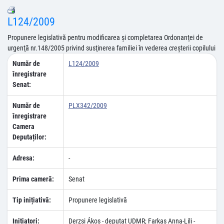
L124/2009
Propunere legislativă pentru modificarea şi completarea Ordonanţei de
urgenţă nr.148/2005 privind susţinerea familiei în vederea creşterii copilului
Număr de
L124/2009
înregistrare
Senat:
Număr de
PLX342/2009
înregistrare
Camera
Deputaților:
Adresa:
-
Prima cameră:
Senat
Tip inițiativă:
Propunere legislativă
Inițiatori:
Derzsi Ákos - deputat UDMR; Farkas Anna-Lili -