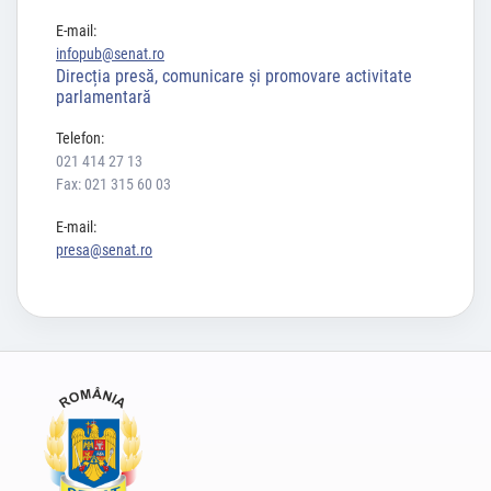
E-mail:
infopub@senat.ro
Direcția presă, comunicare și promovare activitate
parlamentară
Telefon:
021 414 27 13
Fax: 021 315 60 03
E-mail:
presa@senat.ro