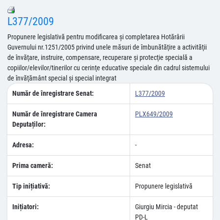
L377/2009
Propunere legislativă pentru modificarea şi completarea Hotărârii
Guvernului nr.1251/2005 privind unele măsuri de îmbunătăţire a activităţii
de învăţare, instruire, compensare, recuperare şi protecţie specială a
copiilor/elevilor/tinerilor cu cerinţe educative speciale din cadrul sistemului
de învăţământ special şi special integrat
Număr de înregistrare Senat:
L377/2009
Număr de înregistrare Camera
PLX649/2009
Deputaților:
Adresa:
-
Prima cameră:
Senat
Tip inițiativă:
Propunere legislativă
Inițiatori:
Giurgiu Mircia - deputat
PD-L