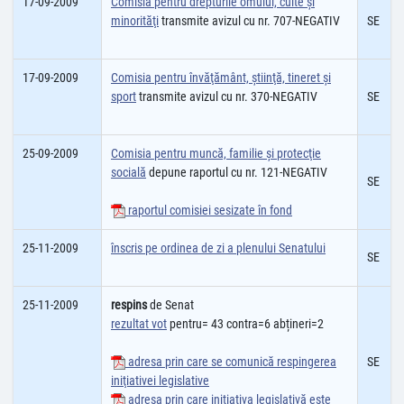
17-09-2009
Comisia pentru drepturile omului, culte şi
minorităţi
transmite avizul cu nr. 707-NEGATIV
SE
17-09-2009
Comisia pentru învăţământ, ştiinţă, tineret şi
sport
transmite avizul cu nr. 370-NEGATIV
SE
25-09-2009
Comisia pentru muncă, familie şi protecţie
socială
depune raportul cu nr. 121-NEGATIV
SE
raportul comisiei sesizate în fond
25-11-2009
înscris pe ordinea de zi a plenului Senatului
SE
25-11-2009
respins
de Senat
rezultat vot
pentru= 43 contra=6 abțineri=2
adresa prin care se comunică respingerea
SE
iniţiativei legislative
adresa prin care iniţiativa legislativă este