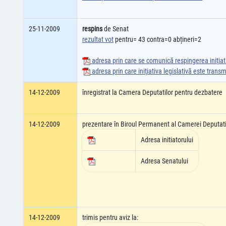
25-11-2009
respins
de Senat
rezultat vot
pentru= 43 contra=0 abțineri=2
adresa prin care se comunică respingerea iniţiati
adresa prin care iniţiativa legislativă este tran
14-12-2009
înregistrat la Camera Deputatilor pentru dezbatere
14-12-2009
prezentare în Biroul Permanent al Camerei Deputati
Adresa initiatorului
Adresa Senatului
14-12-2009
trimis pentru aviz la: