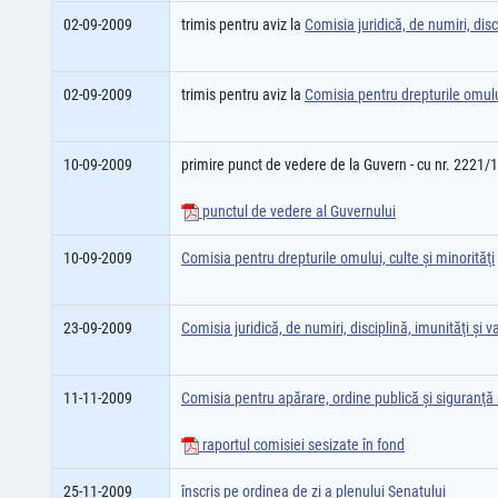
02-09-2009
trimis pentru aviz la
Comisia juridică, de numiri, disci
02-09-2009
trimis pentru aviz la
Comisia pentru drepturile omului
10-09-2009
primire punct de vedere de la Guvern - cu nr. 2221/
punctul de vedere al Guvernului
10-09-2009
Comisia pentru drepturile omului, culte şi minorităţi
23-09-2009
Comisia juridică, de numiri, disciplină, imunităţi şi va
11-11-2009
Comisia pentru apărare, ordine publică şi siguranţă
raportul comisiei sesizate în fond
25-11-2009
înscris pe ordinea de zi a plenului Senatului