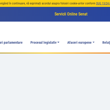
avigând în continuare, vă exprimați acordul asupra folosiri cookie-urilor conform
OUG 13/24.
Servicii Online Senat
uri parlamentare
Procesul legislativ
Afaceri europene
Relaţ