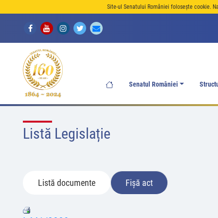
Site-ul Senatului României folosește cookie. N
Senatul României
Struct
Listă Legislație
Listă documente
Fișă act