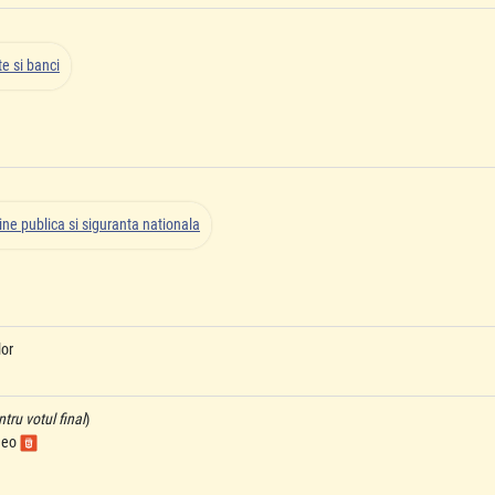
e si banci
ne publica si siguranta nationala
lor
ru votul final
)
ideo