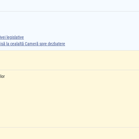
vei legislative
smisă la cealaltă Cameră spre dezbatere
lor