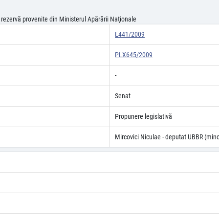
n rezervă provenite din Ministerul Apărării Naţionale
L441/2009
PLX645/2009
-
Senat
Propunere legislativă
Mircovici Niculae - deputat UBBR (minor