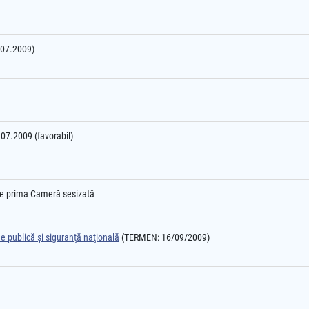
7.07.2009)
5.07.2009 (favorabil)
l e prima Cameră sesizată
e publică şi siguranţă naţională
(TERMEN: 16/09/2009)