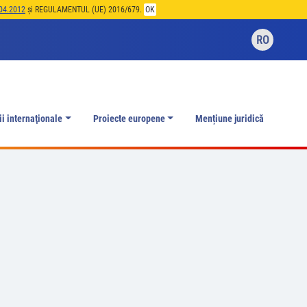
04.2012
și REGULAMENTUL (UE) 2016/679.
OK
RO
ii internaţionale
Proiecte europene
Mențiune juridică