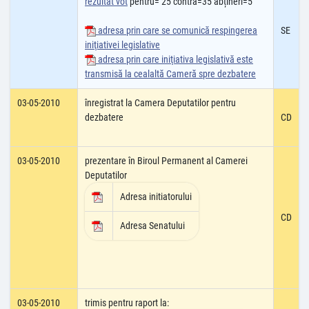
rezultat vot
pentru= 25 contra=35 abțineri=5
adresa prin care se comunică respingerea
SE
iniţiativei legislative
adresa prin care iniţiativa legislativă este
transmisă la cealaltă Cameră spre dezbatere
03-05-2010
înregistrat la Camera Deputatilor pentru
dezbatere
CD
03-05-2010
prezentare în Biroul Permanent al Camerei
Deputatilor
Adresa initiatorului
CD
Adresa Senatului
03-05-2010
trimis pentru raport la: