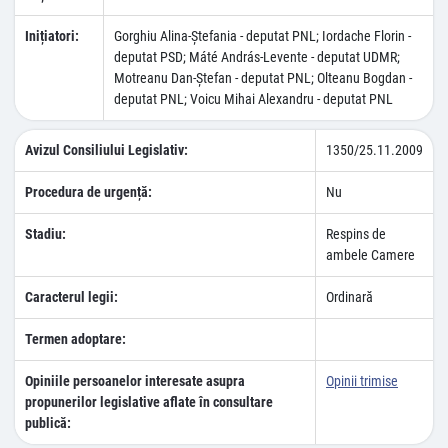
Inițiatori:
Gorghiu Alina-Ştefania - deputat PNL; Iordache Florin -
deputat PSD; Máté András-Levente - deputat UDMR;
Motreanu Dan-Ştefan - deputat PNL; Olteanu Bogdan -
deputat PNL; Voicu Mihai Alexandru - deputat PNL
Avizul Consiliului Legislativ:
1350/25.11.2009
Procedura de urgență:
Nu
Stadiu:
Respins de
ambele Camere
Caracterul legii:
Ordinară
Termen adoptare:
Opiniile persoanelor interesate asupra
Opinii trimise
propunerilor legislative aflate în consultare
publică: