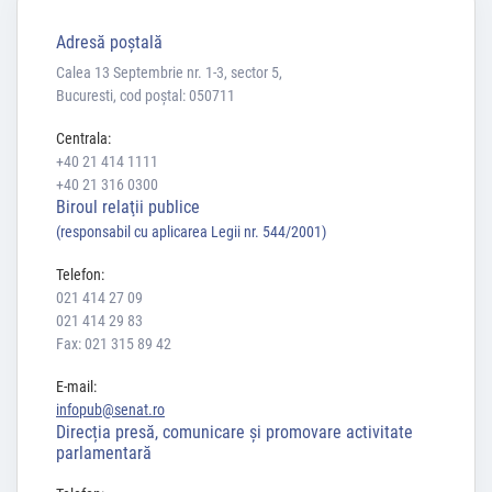
Adresă poştală
Calea 13 Septembrie nr. 1-3, sector 5,
Bucuresti, cod poștal: 050711
Centrala:
+40 21 414 1111
+40 21 316 0300
Biroul relaţii publice
(responsabil cu aplicarea Legii nr. 544/2001)
Telefon:
021 414 27 09
021 414 29 83
Fax: 021 315 89 42
E-mail:
infopub@senat.ro
Direcția presă, comunicare și promovare activitate
parlamentară