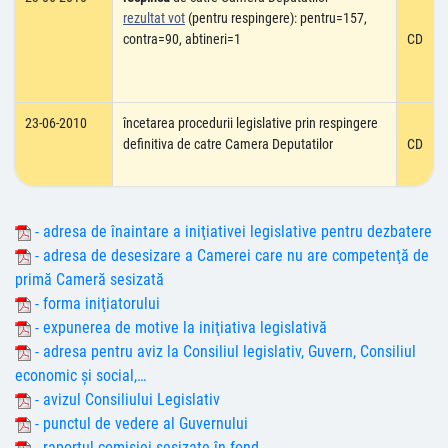
rezultat vot
(pentru respingere): pentru=157,
contra=90, abtineri=1
CD
23-06-2010
încetarea procedurii legislative prin respingere
definitiva de catre Camera Deputatilor
CD
- adresa de înaintare a iniţiativei legislative pentru dezbatere
- adresa de desesizare a Camerei care nu are competenţă de
primă Cameră sesizată
- forma iniţiatorului
- expunerea de motive la iniţiativa legislativă
- adresa pentru aviz la Consiliul legislativ, Guvern, Consiliul
economic şi social,…
- avizul Consiliului Legislativ
- punctul de vedere al Guvernului
- raportul comisiei sesizate în fond