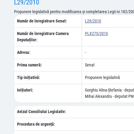
L29/2010
Propunere legislativă pentru modificarea şi completarea Legii nr.182/2000
Număr de înregistrare Senat:
L29/2010
Număr de înregistrare Camera
PLX275/2010
Deputaților:
Adresa:
-
Prima cameră:
Senat
Tip inițiativă:
Propunere legislativă
Inițiatori:
Gorghiu Alina-Ştefania - dep
Mihai Alexandru - deputat PN
Avizul Consiliului Legislativ:
Procedura de urgență: