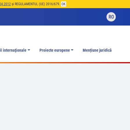
04.2012
și REGULAMENTUL (UE) 2016/679.
OK
RO
ii internaţionale
Proiecte europene
Mențiune juridică