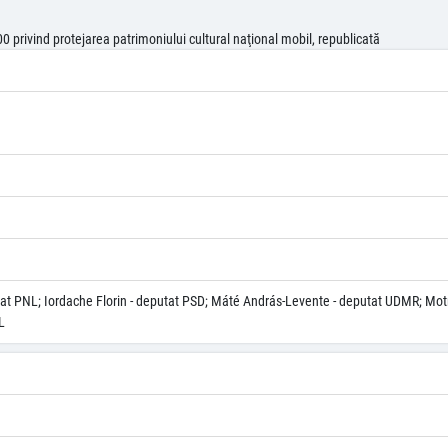
 privind protejarea patrimoniului cultural naţional mobil, republicată
utat PNL; Iordache Florin - deputat PSD; Máté András-Levente - deputat UDMR; Mo
L