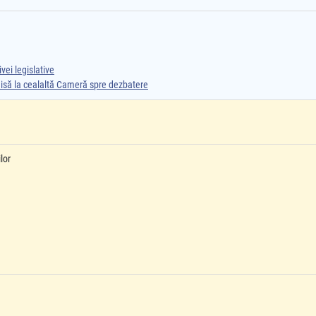
vei legislative
smisă la cealaltă Cameră spre dezbatere
lor