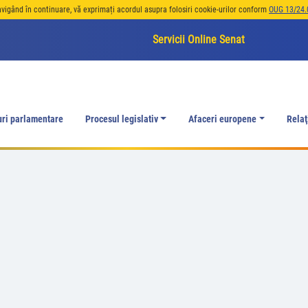
avigând în continuare, vă exprimați acordul asupra folosiri cookie-urilor conform
OUG 13/24.
Servicii Online Senat
uri parlamentare
Procesul legislativ
Afaceri europene
Relaţ