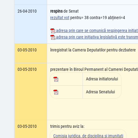
26-04-2010
respins
de Senat
rezultat vot
pentru= 38 contra=19 abțineri=4
adresa prin care se comunică respingerea iniţiati
adresa prin care iniţiativa legislativă este tran
03-05-2010
înregistrat la Camera Deputatilor pentru dezbatere
03-05-2010
prezentare în Biroul Permanent al Camerei Deputati
Adresa initiatorului
Adresa Senatului
03-05-2010
trimis pentru aviz la:
Comisia juridica, de disciplina si imunitati