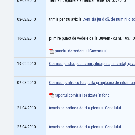
02-02-2010
Termen depunere amendamente: 09/02/2010
02-02-2010
trimis pentru aviz la
Comisia juridică, de numiri, disci
10-02-2010
primire punct de vedere de la Guvern - cu nr. 193/1
punctul de vedere al Guvernului
19-02-2010
Comisia juridică, de numiri, disciplină, imunităţi şi va
02-03-2010
Comisia pentru cultură, artă şi mijloace de informa
raportul comisiei sesizate în fond
21-04-2010
înscris pe ordinea de zi a plenului Senatului
26-04-2010
înscris pe ordinea de zi a plenului Senatului