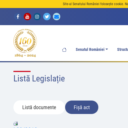
Site-ul Senatului României folosește cookie. N
Senatul României
Struct
Listă Legislație
Listă documente
Fișă act