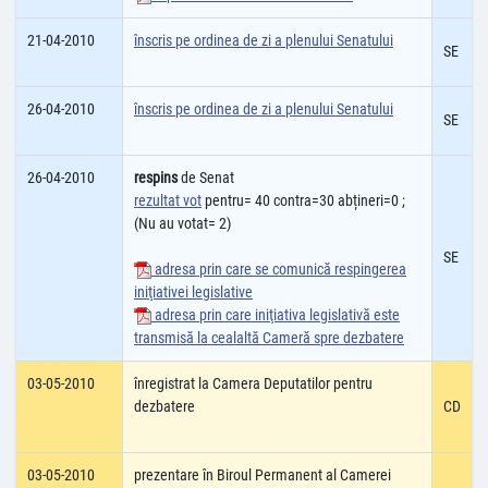
21-04-2010
înscris pe ordinea de zi a plenului Senatului
SE
26-04-2010
înscris pe ordinea de zi a plenului Senatului
SE
26-04-2010
respins
de Senat
rezultat vot
pentru= 40 contra=30 abțineri=0 ;
(Nu au votat= 2)
SE
adresa prin care se comunică respingerea
iniţiativei legislative
adresa prin care iniţiativa legislativă este
transmisă la cealaltă Cameră spre dezbatere
03-05-2010
înregistrat la Camera Deputatilor pentru
dezbatere
CD
03-05-2010
prezentare în Biroul Permanent al Camerei