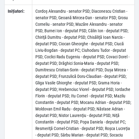
Inițiatori:
Cordoş Alexandru - senator PSD; Diaconescu Cristian -
senator PSD; Geoană Mircea-Dan - senator PSD; Grosu
Corneliu - senator PSD; Mazăre Alexandru - senator
PSD; Burnei Ion - deputat PSD; Călin Ion - deputat PSD;
Chiriţă Dumitru - deputat PSD; Chisăliţă Ioan Narcis -
deputat PSD; Ciocan Gheorghe - deputat PSD; Ciucă
Liviu-Bogdan - deputat PC; Ciuhodaru Tudor - deputat
PSD; Coclici Radu Eugeniu - deputat PSD; Covaci Dorel -
deputat PSD; Drăghici Sonia-Maria - deputat PSD;
Dumitrescu Cristian-Sorin - deputat PSD; Duşa Mircea -
deputat PSD; Frunzulică Doru-Claudian - deputat PSD;
Gliga Vasile Ghiorghe - deputat PSD; Grama Horia -
deputat PSD; Hrebenciuc Viorel - deputat PSD; Iordache
Florin - deputat PSD; Itu Cornel - deputat PSD; Mazilu
Constantin - deputat PSD; Mocanu Adrian - deputat PSD;
Moldovan Emil Radu - deputat PSD; Năstase Adrian -
deputat PSD; Nistor Laurenţiu - deputat PSD; Niţă
Constantin - deputat PSD; Popa Daniela - deputat PC;
Resmeriţă Cornel-Cristian - deputat PSD; Roşca Lucreţia
- deputat PSD; Sârbu Marian - deputat PSD; Socaciu