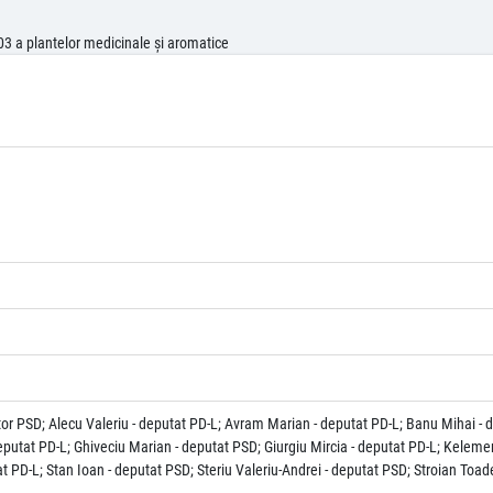
03 a plantelor medicinale şi aromatice
tor PSD; Alecu Valeriu - deputat PD-L; Avram Marian - deputat PD-L; Banu Mihai - d
deputat PD-L; Ghiveciu Marian - deputat PSD; Giurgiu Mircia - deputat PD-L; Kelem
 PD-L; Stan Ioan - deputat PSD; Steriu Valeriu-Andrei - deputat PSD; Stroian Toade