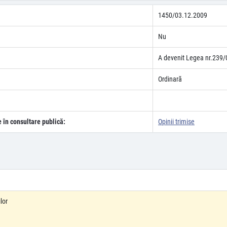
1450/03.12.2009
Nu
A devenit Legea nr.239/
Ordinară
e în consultare publică:
Opinii trimise
lor