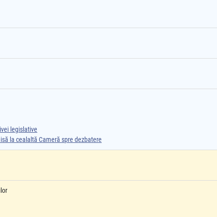
vei legislative
smisă la cealaltă Cameră spre dezbatere
lor