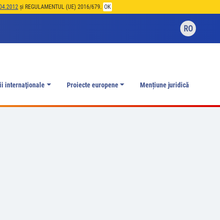
04.2012
și REGULAMENTUL (UE) 2016/679.
OK
RO
ii internaţionale
Proiecte europene
Mențiune juridică