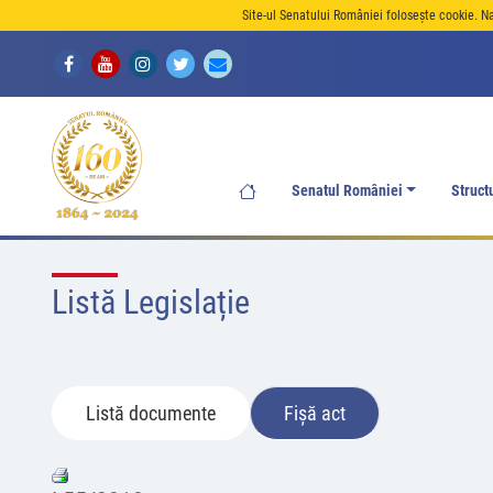
Site-ul Senatului României folosește cookie. N
Senatul României
Struct
Listă Legislație
Listă documente
Fișă act