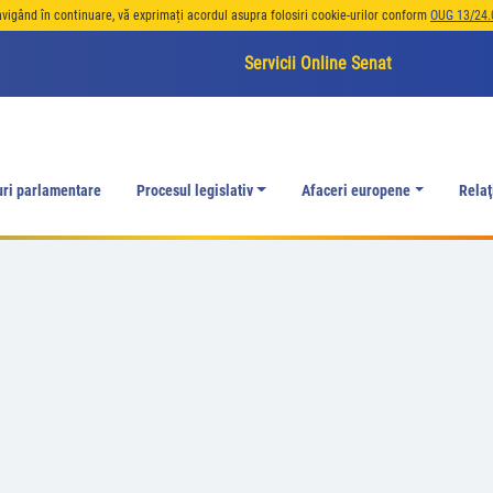
avigând în continuare, vă exprimați acordul asupra folosiri cookie-urilor conform
OUG 13/24.
Servicii Online Senat
uri parlamentare
Procesul legislativ
Afaceri europene
Relaţ