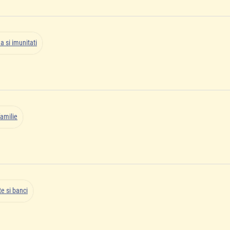
a si imunitati
familie
e si banci