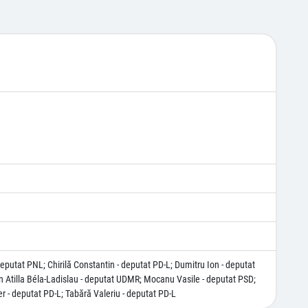
eputat PNL; Chirilă Constantin - deputat PD-L; Dumitru Ion - deputat
en Atilla Béla-Ladislau - deputat UDMR; Mocanu Vasile - deputat PSD;
r - deputat PD-L; Tabără Valeriu - deputat PD-L