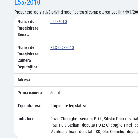
L55/2010
Propunere legislativă privind modificarea şi completarea Legii nr.491/20
Număr de
L55/2010
înregistrare
Senat:
Număr de
PLX232/2010
înregistrare
Camera
Deputaților:
Adresa:
-
Prima cameră:
Senat
Tip inițiativă:
Propunere legislativă
Inițiatori:
David Gheorghe - senator PD-L; Silistru Doina - sena
PSD; Fuia Stelian - deputat PD-L; Gheorghe Tinel - 
Munteanu Ioan - deputat PSD; Olar Corneliu - deputat