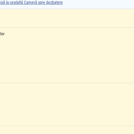
smisă la cealaltă Cameră spre dezbatere
lor