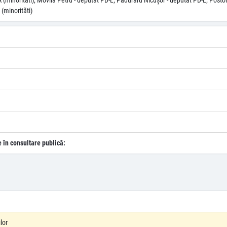
(minoritãti); Movilă Petru - deputat PD-L; Păduraru Nicuşor - deputat PD-L; Postola
(minoritãti)
e în consultare publică:
lor