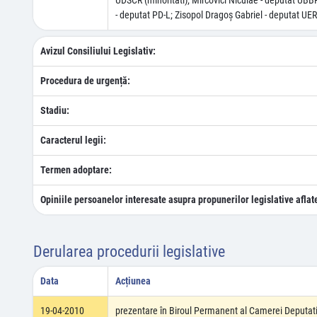
UDSCR (minoritãti); Mircovici Niculae - deputat UBBR 
- deputat PD-L; Zisopol Dragoş Gabriel - deputat UER 
Avizul Consiliului Legislativ:
Procedura de urgență:
Stadiu:
Caracterul legii:
Termen adoptare:
Opiniile persoanelor interesate asupra propunerilor legislative aflat
Derularea procedurii legislative
Data
Acțiunea
19-04-2010
prezentare în Biroul Permanent al Camerei Deputati