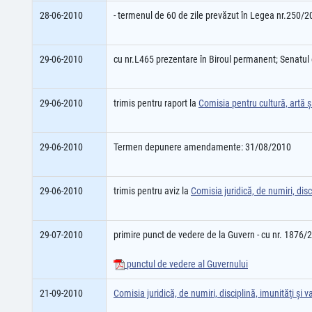
28-06-2010
- termenul de 60 de zile prevăzut în Legea nr.250/20
29-06-2010
cu nr.L465 prezentare în Biroul permanent; Senatu
29-06-2010
trimis pentru raport la
Comisia pentru cultură, artă 
29-06-2010
Termen depunere amendamente: 31/08/2010
29-06-2010
trimis pentru aviz la
Comisia juridică, de numiri, disci
29-07-2010
primire punct de vedere de la Guvern - cu nr. 1876/
punctul de vedere al Guvernului
21-09-2010
Comisia juridică, de numiri, disciplină, imunităţi şi va