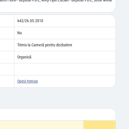
chi Florin - deputat PD-L; Riviş-Tipei Lucian - deputat PD-L; Stroe Mihai
642/26.05.2010
Nu
Trimis la Cameră pentru dezbatere
Organică
Opinii trimise