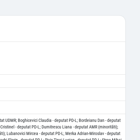
tat UDMR; Boghicevici Claudia - deputat PD-L; Bordeianu Dan - deputat
Cristinel - deputat PD-L; Dumitrescu Liana - deputat AMR (minoritãti);
ti); Lubanovici Mircea - deputat PD-L; Merka Adrian-Miroslav - deputat