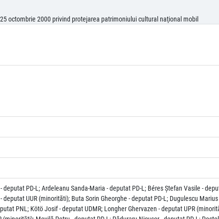
25 octombrie 2000 privind protejarea patrimoniului cultural naţional mobil
- deputat PD-L; Ardeleanu Sanda-Maria - deputat PD-L; Béres Ştefan Vasile - depu
- deputat UUR (minoritãti); Buta Sorin Gheorghe - deputat PD-L; Dugulescu Marius 
eputat PNL; Kötö Josif - deputat UDMR; Longher Ghervazen - deputat UPR (minoritã