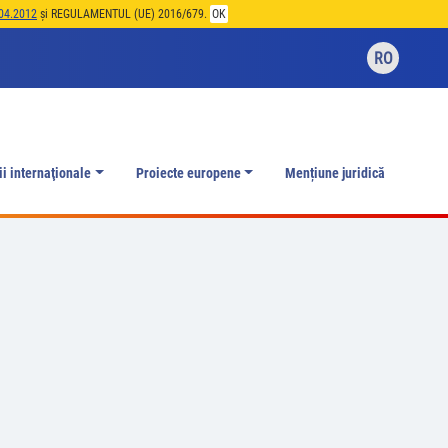
04.2012
și REGULAMENTUL (UE) 2016/679.
OK
RO
ii internaţionale
Proiecte europene
Mențiune juridică