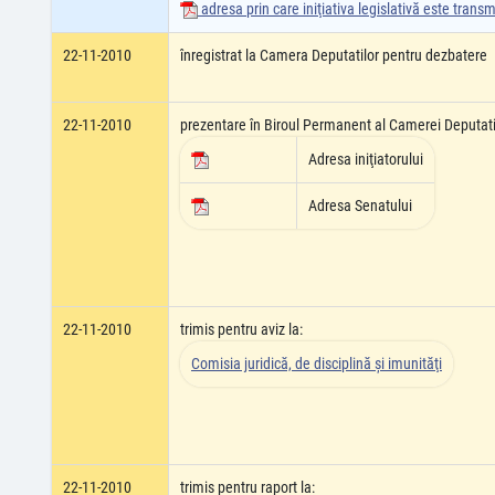
adresa prin care iniţiativa legislativă este tran
22-11-2010
înregistrat la Camera Deputatilor pentru dezbatere
22-11-2010
prezentare în Biroul Permanent al Camerei Deputati
Adresa iniţiatorului
Adresa Senatului
22-11-2010
trimis pentru aviz la:
Comisia juridică, de disciplină şi imunităţi
22-11-2010
trimis pentru raport la: