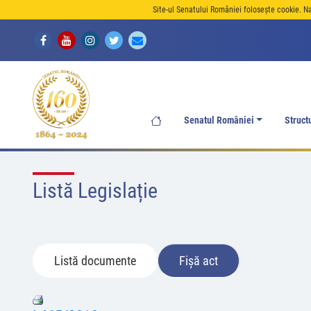
Site-ul Senatului României folosește cookie. N
Senatul României
Struct
Listă Legislație
Listă documente
Fișă act