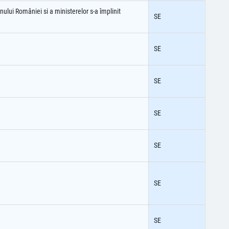
ului României si a ministerelor s-a împlinit
SE
SE
SE
SE
SE
SE
SE