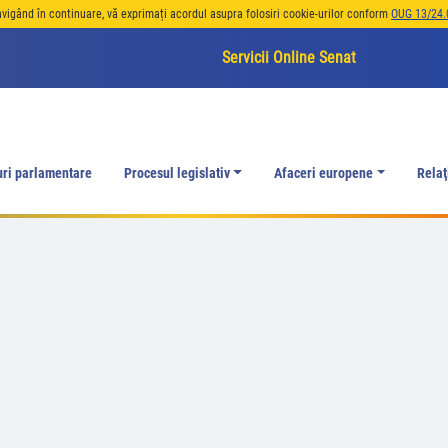
avigând în continuare, vă exprimați acordul asupra folosiri cookie-urilor conform
OUG 13/24.
Servicii Online Senat
uri parlamentare
Procesul legislativ
Afaceri europene
Relaţ