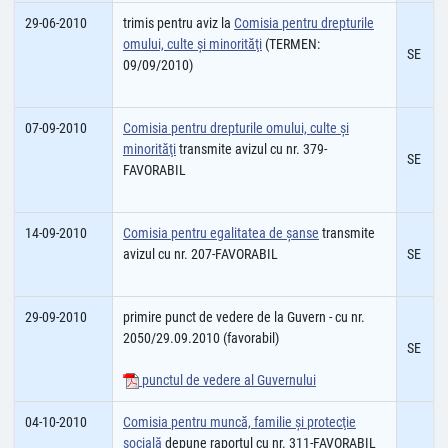
29-06-2010
trimis pentru aviz la
Comisia pentru drepturile
omului, culte şi minorităţi
(TERMEN:
SE
09/09/2010)
07-09-2010
Comisia pentru drepturile omului, culte şi
minorităţi
transmite avizul cu nr. 379-
SE
FAVORABIL
14-09-2010
Comisia pentru egalitatea de şanse
transmite
avizul cu nr. 207-FAVORABIL
SE
29-09-2010
primire punct de vedere de la Guvern - cu nr.
2050/29.09.2010 (favorabil)
SE
punctul de vedere al Guvernului
04-10-2010
Comisia pentru muncă, familie şi protecţie
socială
depune raportul cu nr. 311-FAVORABIL