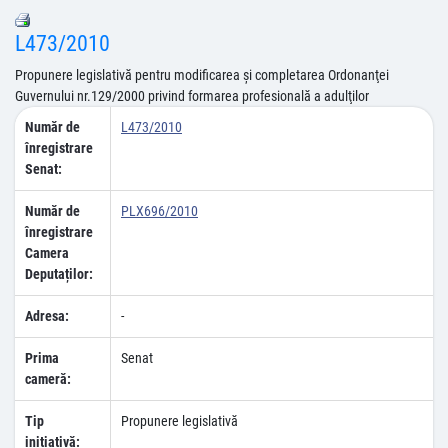
L473/2010
Propunere legislativă pentru modificarea şi completarea Ordonanţei
Guvernului nr.129/2000 privind formarea profesională a adulţilor
Număr de
L473/2010
înregistrare
Senat:
Număr de
PLX696/2010
înregistrare
Camera
Deputaților:
Adresa:
-
Prima
Senat
cameră:
Tip
Propunere legislativă
inițiativă: