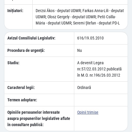
Inițiatori:
Derzsi Ákos - deputat UDMR; Farkas Anna-Lili - deputat
UDMR; Olosz Gergely - deputat UDMR; Petö Csilla-
Mária - deputat UDMR; Seremi Ştefan - deputat PD-L
Avizul Consiliului Legislativ:
616/19.05.2010
Procedura de urgență:
Nu
Stadiu:
A devenit Legea
nr.57/22.03.2012 publicatã
în M.O. nr.196/26.03.2012
Caracterul legii:
Ordinară
Termen adoptare:
Opiniile persoanelor interesate
Opinii trimise
asupra propunerilor legislative aflate
în consultare publică: