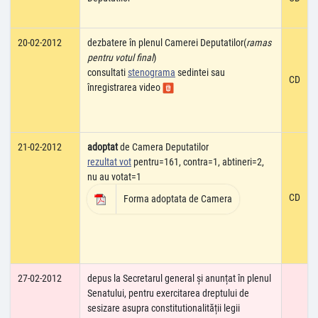
20-02-2012
dezbatere în plenul Camerei Deputatilor(
ramas
pentru votul final
)
consultati
stenograma
sedintei sau
CD
înregistrarea video
21-02-2012
adoptat
de Camera Deputatilor
rezultat vot
pentru=161, contra=1, abtineri=2,
nu au votat=1
CD
Forma adoptata de Camera
27-02-2012
depus la Secretarul general și anunțat în plenul
Senatului, pentru exercitarea dreptului de
sesizare asupra constitutionalității legii