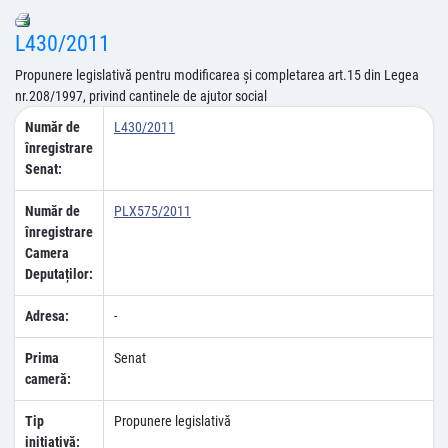
L430/2011
Propunere legislativă pentru modificarea şi completarea art.15 din Legea
nr.208/1997, privind cantinele de ajutor social
Număr de
L430/2011
înregistrare
Senat:
Număr de
PLX575/2011
înregistrare
Camera
Deputaților:
Adresa:
-
Prima
Senat
cameră:
Tip
Propunere legislativă
inițiativă: