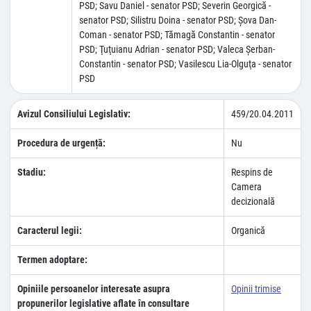
PSD; Savu Daniel - senator PSD; Severin Georgică -
senator PSD; Silistru Doina - senator PSD; Şova Dan-
Coman - senator PSD; Tămagă Constantin - senator
PSD; Ţuţuianu Adrian - senator PSD; Valeca Şerban-
Constantin - senator PSD; Vasilescu Lia-Olguţa - senator
PSD
Avizul Consiliului Legislativ:
459/20.04.2011
Procedura de urgență:
Nu
Stadiu:
Respins de
Camera
decizională
Caracterul legii:
Organică
Termen adoptare:
Opiniile persoanelor interesate asupra
Opinii trimise
propunerilor legislative aflate în consultare