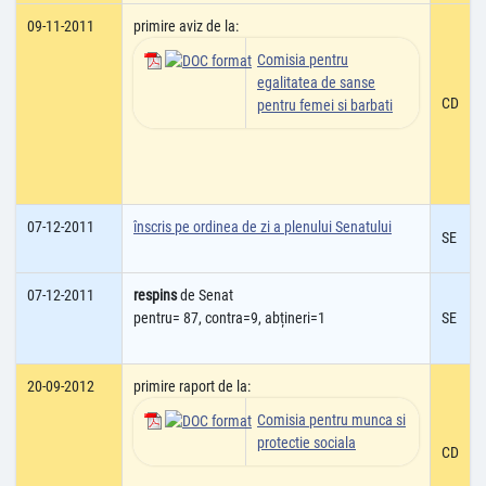
09-11-2011
primire aviz de la:
Comisia pentru
egalitatea de sanse
CD
pentru femei si barbati
07-12-2011
înscris pe ordinea de zi a plenului Senatului
SE
07-12-2011
respins
de Senat
pentru= 87, contra=9, abțineri=1
SE
20-09-2012
primire raport de la:
Comisia pentru munca si
protectie sociala
CD