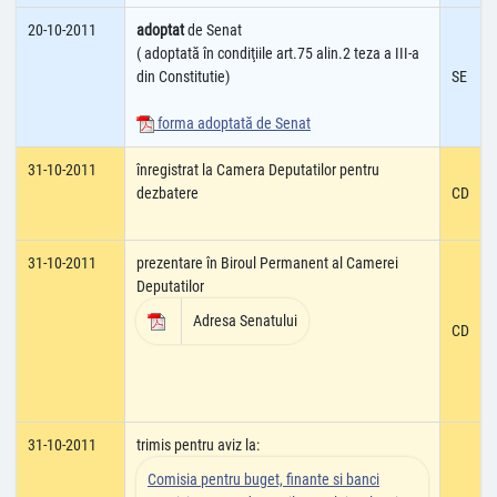
20-10-2011
adoptat
de Senat
( adoptată în condiţiile art.75 alin.2 teza a III-a
din Constitutie)
SE
forma adoptată de Senat
31-10-2011
înregistrat la Camera Deputatilor pentru
dezbatere
CD
31-10-2011
prezentare în Biroul Permanent al Camerei
Deputatilor
Adresa Senatului
CD
31-10-2011
trimis pentru aviz la:
Comisia pentru buget, finante si banci