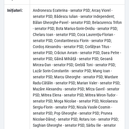
Inițiatori:
Andronescu Ecaterina - senator PSD; Arcaş Viorel -
senator PSD; Bădescu Iulian - senator Independent;
Bălan Gheorghe-Pavel - senator PSD; Belacurencu Trifon
- senator PSD; Bota Marius-Sorin-Ovidiu - senator PSD;
Chelaru Ioan - senator PSD; Coca Laurenţiu-Florian -
senator PSD; Constantinescu Florin - senator PSD;
Cordoş Alexandru - senator PSD; Corlăţean Titus -
senator PSD; Crăciun Avram - senator PSD; Daea Petre -
senator PSD; Găină Mihăiţă - senator PSD; Geoană
Mircea-Dan - senator PSD; Greblă Toni - senator PSD;
Lazăr Sorin-Constantin - senator PSD; Mang Ioan -
senator PSD; Marcu Gheorghe - senator PSD; Mardare
Radu-Cătălin - senator PSD; Marian Valer - senator PSD;
Mazăre Alexandru - senator PSD; Mîrza Gavril - senator
PSD; Mitrea Elena - senator PSD; Mitrea Miron-Tudor -
senator PSD; Moga Nicolae - senator PSD; Nicolaescu
Sergiu-Florin - senator PSD; Nicula Vasile-Cosmin -
senator PSD; Pop Gheorghe - senator PSD; Prunea
Nicolae-Dănuţ - senator PSD; Rotaru Ion - senator PSD;
Saghian Gheorghe - senator PSD; Sârbu Ilie - senator